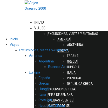
INICIO
VIAJES
EXCURSIONES, VISITAS Y ENTRADAS
Inicio
AMERICA
Viajes
ARGENTINA
Excursiones, visitas y entradas
EUROPA
America
ESPAÑA
Argentina
GRECIA
Buenos Aires
HUNGRIA
Europa
ITALIA
España
PORTUGAL
Grecia
REPUBLICA CHECA
Hungria
EXCURSIONES 1 DIA
Italia
FINES DE SEMANA
Portugal
SALIDAS PUENTES
Republica Checa
MAYORES DE 55