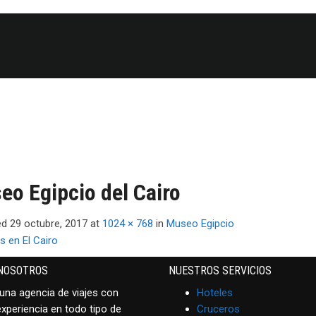
eo Egipcio del Cairo
ed
29 octubre, 2017
at
1024 × 768
in
Museo Egipcio
NOSOTROS
NUESTROS SERVICIOS
na agencia de viajes con
Hoteles
xperiencia en todo tipo de
Cruceros