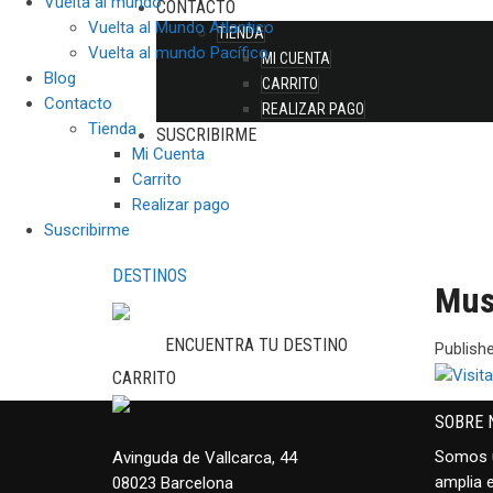
Vuelta al mundo
CONTACTO
Vuelta al Mundo Atlantico
TIENDA
Vuelta al mundo Pacífico
MI CUENTA
Blog
CARRITO
Contacto
REALIZAR PAGO
Tienda
SUSCRIBIRME
Mi Cuenta
Carrito
Realizar pago
Suscribirme
DESTINOS
Mus
ENCUENTRA TU DESTINO
Publish
CARRITO
SOBRE 
Somos u
Avinguda de Vallcarca, 44
amplia e
08023 Barcelona