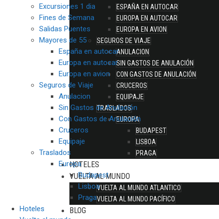
Excursiones 1 dia
ESPAÑA EN AUTOCAR
Fines de Semana
EUROPA EN AUTOCAR
Salidas Puentes
EUROPA EN AVION
Mayores de 55
SEGUROS DE VIAJE
España en autocar
ANULACION
Europa en autocar
SIN GASTOS DE ANULACIÓN
Europa en avion
CON GASTOS DE ANULACIÓN
Seguros de Viaje
CRUCEROS
Anulacion
EQUIPAJE
Sin Gastos de Anulación
TRASLADOS
Con Gastos de Anulación
EUROPA
Cruceros
BUDAPEST
Equipaje
LISBOA
Traslados
PRAGA
Europa
HOTELES
Budapest
VUELTA AL MUNDO
Lisboa
VUELTA AL MUNDO ATLANTICO
Praga
VUELTA AL MUNDO PACÍFICO
Hoteles
BLOG