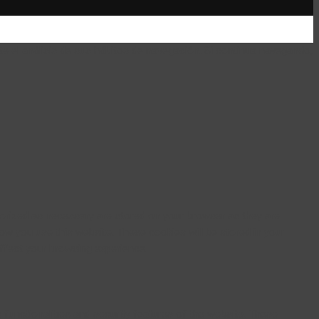
te el análisis de sus hábitos de navegación. Si continua navegando,
gorized as necessary are stored on your browser as they are
how you use this website. These cookies will be stored in your
ffect your browsing experience.
 functionalities and security features of the website. These