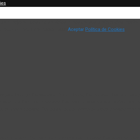
ies
o) para mejorar nuestros servicios y mostrar sus preferencias median
 u obtener más información aquí:
Aceptar
Política de Cookies
vigate through the website. Out of these, the cookies that are cate
We also use third-party cookies that help us analyze and understand 
ut of these cookies. But opting out of some of these cookies may a
ion properly. This category only includes cookies that ensures basic