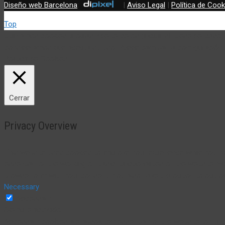
Diseño web Barcelona
:
|
Aviso Legal
|
Política de Cook
Top
Utilizamos cookies propias y de terceros (incluir si fuese del cas
consideramos que acepta su uso. Puede cambiar la configuración
Política de Cookies
Cerrar
Privacy Overview
This website uses cookies to improve your experience while you na
essential for the working of basic functionalities of the website. 
browser only with your consent. You also have the option to opt-o
Necessary
Necessary
Siempre activado
Necessary cookies are absolutely essential for the website to funct