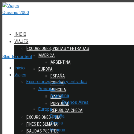
INICIO
VIAJES
EXCURSIONES, VISITAS Y ENTRADAS
AMERICA
Skip to content
ARGENTINA
Inicio
EUROPA
Viajes
ESPAÑA
Excursiones, visitas y entradas
GRECIA
America
HUNGRIA
Argentina
ITALIA
Buenos Aires
PORTUGAL
Europa
REPUBLICA CHECA
España
EXCURSIONES 1 DIA
Grecia
FINES DE SEMANA
Hungria
SALIDAS PUENTES