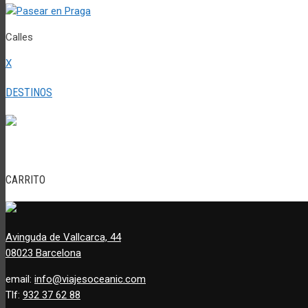
Calles
X
DESTINOS
CARRITO
Avinguda de Vallcarca, 44
08023 Barcelona
email:
info@viajesoceanic.com
Tlf:
932 37 62 88