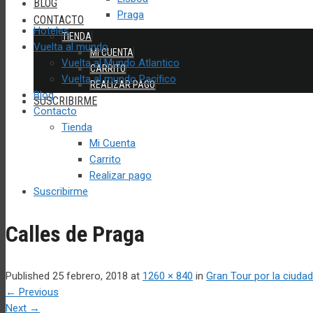
BLOG
Praga
CONTACTO
Hoteles
TIENDA
Vuelta al mundo
MI CUENTA
Vuelta al Mundo Atlantico
CARRITO
Vuelta al mundo Pacífico
REALIZAR PAGO
Blog
SUSCRIBIRME
Contacto
Tienda
Mi Cuenta
Carrito
Realizar pago
Suscribirme
Calles de Praga
Published
25 febrero, 2018
at
1260 × 840
in
Gran Tour por la ciudad
←
Previous
Next
→