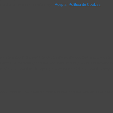
 u obtener más información aquí:
Aceptar
Política de Cookies
vigate through the website. Out of these, the cookies that are cate
We also use third-party cookies that help us analyze and understand 
ut of these cookies. But opting out of some of these cookies may a
ion properly. This category only includes cookies that ensures basic