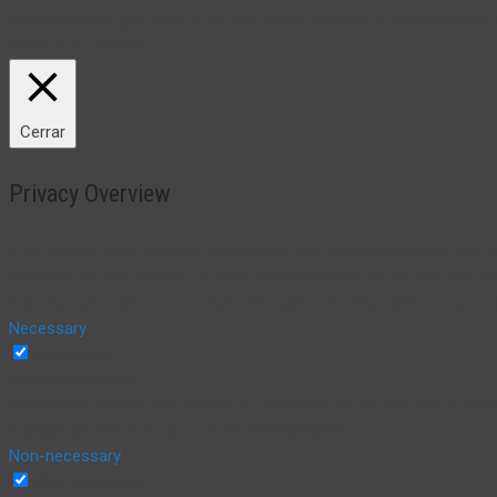
consideramos que acepta su uso. Puede cambiar la configuración
Política de Cookies
Cerrar
Privacy Overview
This website uses cookies to improve your experience while you na
essential for the working of basic functionalities of the website. 
browser only with your consent. You also have the option to opt-o
Necessary
Necessary
Siempre activado
Necessary cookies are absolutely essential for the website to funct
cookies do not store any personal information.
Non-necessary
Non-necessary