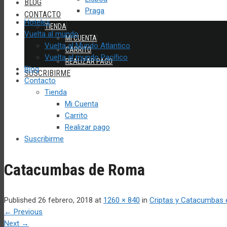
BLOG
Praga
CONTACTO
Hoteles
TIENDA
Vuelta al mundo
MI CUENTA
Vuelta al Mundo Atlantico
CARRITO
Vuelta al mundo Pacífico
REALIZAR PAGO
Blog
SUSCRIBIRME
Contacto
Tienda
Mi Cuenta
Carrito
Realizar pago
Suscribirme
Catacumbas de Roma
Published
26 febrero, 2018
at
1260 × 840
in
Criptas y Catacumbas
←
Previous
Next
→