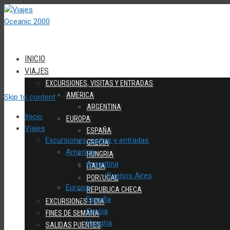
INICIO
VIAJES
EXCURSIONES, VISITAS Y ENTRADAS
AMERICA
Skip to content
ARGENTINA
Inicio
EUROPA
Viajes
ESPAÑA
Excursiones, visitas y entradas
GRECIA
America
HUNGRIA
Argentina
ITALIA
Buenos Aires
PORTUGAL
Europa
REPUBLICA CHECA
España
EXCURSIONES 1 DIA
Grecia
FINES DE SEMANA
Hungria
SALIDAS PUENTES