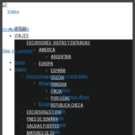
INICIO
VIAJES
EXCURSIONES, VISITAS Y ENTRADAS
AMERICA
Skip to content
ARGENTINA
Inicio
EUROPA
Viajes
ESPAÑA
Excursiones, visitas y entradas
GRECIA
America
HUNGRIA
Argentina
ITALIA
Buenos Aires
PORTUGAL
Europa
REPUBLICA CHECA
España
EXCURSIONES 1 DIA
Grecia
FINES DE SEMANA
Hungria
SALIDAS PUENTES
Italia
MAYORES DE 55