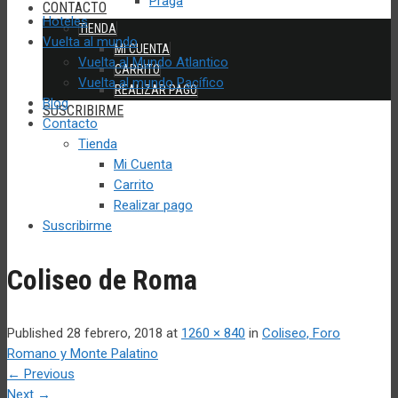
Praga
CONTACTO
Hoteles
TIENDA
Vuelta al mundo
MI CUENTA
Vuelta al Mundo Atlantico
CARRITO
Vuelta al mundo Pacífico
REALIZAR PAGO
Blog
SUSCRIBIRME
Contacto
Tienda
Mi Cuenta
Carrito
Realizar pago
Suscribirme
Coliseo de Roma
Published
28 febrero, 2018
at
1260 × 840
in
Coliseo, Foro
Romano y Monte Palatino
←
Previous
Next
→