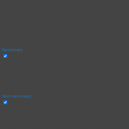
categorized as necessary are stored on your browser as they are
essential for the working of basic functionalities of the website.
We also use third-party cookies that help us analyze and
understand how you use this website. These cookies will be
stored in your browser only with your consent. You also have the
option to opt-out of these cookies. But opting out of some of
these cookies may affect your browsing experience.
Necessary
Necessary
Siempre activado
Necessary cookies are absolutely essential for the website to
function properly. This category only includes cookies that
ensures basic functionalities and security features of the
website. These cookies do not store any personal information.
Non-necessary
Non-necessary
Any cookies that may not be particularly necessary for the
website to function and is used specifically to collect user
personal data via analytics, ads, other embedded contents are