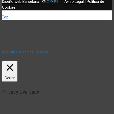
Diseño web Barcelona
:
|
Aviso Legal
|
Política de
Cookies
Top
Utilizamos cookies propias y de terceros (incluir si fuese del
caso) para mejorar nuestros servicios y mostrar sus
preferencias mediante el análisis de sus hábitos de navegación.
Si continua navegando, consideramos que acepta su uso. Puede
cambiar la configuración u obtener más información aquí:
Aceptar
Política de Cookies
Política de Cookies
Cerrar
Privacy Overview
This website uses cookies to improve your experience while you
navigate through the website. Out of these, the cookies that are