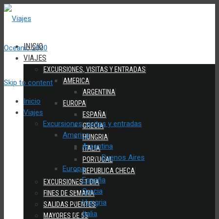
INICIO
VIAJES
EXCURSIONES, VISITAS Y ENTRADAS
AMERICA
Skip to content
ARGENTINA
Inicio
EUROPA
Viajes
ESPAÑA
Excursiones, visitas y entradas
GRECIA
America
HUNGRIA
Argentina
ITALIA
Buenos Aires
PORTUGAL
Europa
REPUBLICA CHECA
España
EXCURSIONES 1 DIA
Grecia
FINES DE SEMANA
Hungria
SALIDAS PUENTES
Italia
MAYORES DE 55