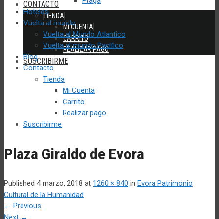
Praga
CONTACTO
Hoteles
TIENDA
Vuelta al mundo
MI CUENTA
Vuelta al Mundo Atlantico
CARRITO
Vuelta al mundo Pacífico
REALIZAR PAGO
Blog
SUSCRIBIRME
Contacto
Tienda
Mi Cuenta
Carrito
Realizar pago
Suscribirme
Plaza Giraldo de Evora
Published
4 marzo, 2018
at
1260 × 840
in
Evora Patrimonio
Cultural de la Humanidad
←
Previous
Next
→