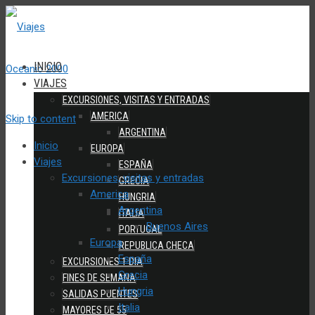
INICIO
VIAJES
EXCURSIONES, VISITAS Y ENTRADAS
AMERICA
Skip to content
ARGENTINA
Inicio
EUROPA
Viajes
ESPAÑA
Excursiones, visitas y entradas
GRECIA
America
HUNGRIA
Argentina
ITALIA
Buenos Aires
PORTUGAL
Europa
REPUBLICA CHECA
España
EXCURSIONES 1 DIA
Grecia
FINES DE SEMANA
Hungria
SALIDAS PUENTES
Italia
MAYORES DE 55