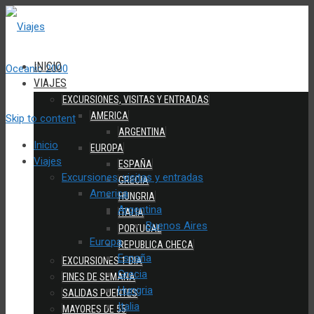
INICIO
VIAJES
EXCURSIONES, VISITAS Y ENTRADAS
AMERICA
Skip to content
ARGENTINA
Inicio
EUROPA
Viajes
ESPAÑA
Excursiones, visitas y entradas
GRECIA
America
HUNGRIA
Argentina
ITALIA
Buenos Aires
PORTUGAL
Europa
REPUBLICA CHECA
España
EXCURSIONES 1 DIA
Grecia
FINES DE SEMANA
Hungria
SALIDAS PUENTES
Italia
MAYORES DE 55