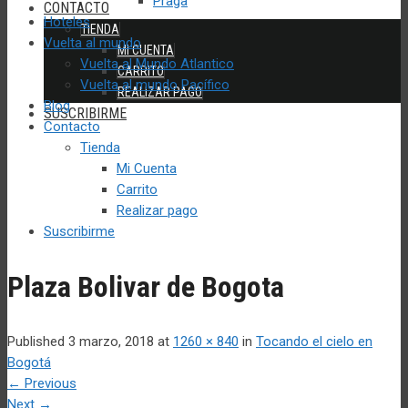
Praga
CONTACTO
Hoteles
TIENDA
Vuelta al mundo
MI CUENTA
Vuelta al Mundo Atlantico
CARRITO
Vuelta al mundo Pacífico
REALIZAR PAGO
Blog
SUSCRIBIRME
Contacto
Tienda
Mi Cuenta
Carrito
Realizar pago
Suscribirme
Plaza Bolivar de Bogota
Published
3 marzo, 2018
at
1260 × 840
in
Tocando el cielo en
Bogotá
←
Previous
Next
→