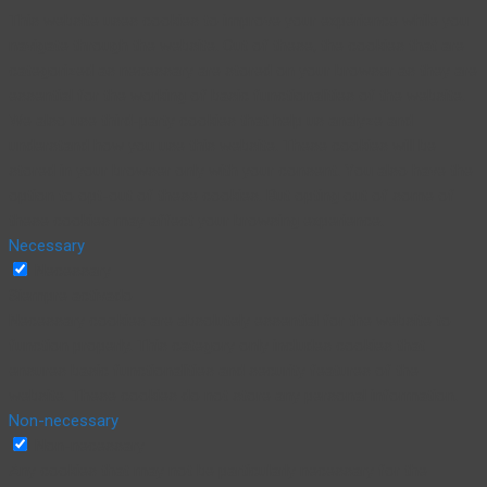
This website uses cookies to improve your experience while you
navigate through the website. Out of these, the cookies that are
categorized as necessary are stored on your browser as they are
essential for the working of basic functionalities of the website.
We also use third-party cookies that help us analyze and
understand how you use this website. These cookies will be
stored in your browser only with your consent. You also have the
option to opt-out of these cookies. But opting out of some of
these cookies may affect your browsing experience.
Necessary
Necessary
Siempre activado
Necessary cookies are absolutely essential for the website to
function properly. This category only includes cookies that
ensures basic functionalities and security features of the
website. These cookies do not store any personal information.
Non-necessary
Non-necessary
Any cookies that may not be particularly necessary for the