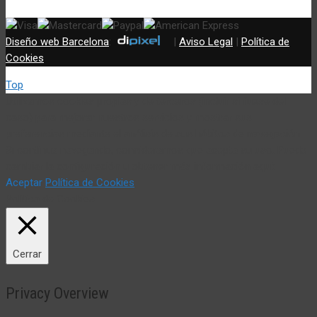
Diseño web Barcelona
:
|
Aviso Legal
|
Política de
Cookies
Top
Utilizamos cookies propias y de terceros (incluir si fuese del
caso) para mejorar nuestros servicios y mostrar sus
preferencias mediante el análisis de sus hábitos de navegación.
Si continua navegando, consideramos que acepta su uso. Puede
cambiar la configuración u obtener más información aquí:
Aceptar
Política de Cookies
Política de Cookies
Cerrar
Privacy Overview