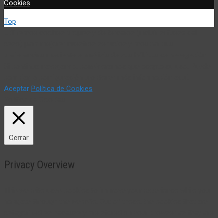
Cookies
Top
Utilizamos cookies propias y de terceros (incluir si fuese del
caso) para mejorar nuestros servicios y mostrar sus
preferencias mediante el análisis de sus hábitos de navegación.
Si continua navegando, consideramos que acepta su uso. Puede
cambiar la configuración u obtener más información aquí:
Aceptar
Política de Cookies
Política de Cookies
Cerrar
Privacy Overview
This website uses cookies to improve your experience while you
navigate through the website. Out of these, the cookies that are
categorized as necessary are stored on your browser as they are