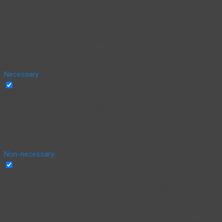
essential for the working of basic functionalities of the website.
We also use third-party cookies that help us analyze and
understand how you use this website. These cookies will be
stored in your browser only with your consent. You also have the
option to opt-out of these cookies. But opting out of some of
these cookies may affect your browsing experience.
Necessary
Necessary
Siempre activado
Necessary cookies are absolutely essential for the website to
function properly. This category only includes cookies that
ensures basic functionalities and security features of the
website. These cookies do not store any personal information.
Non-necessary
Non-necessary
Any cookies that may not be particularly necessary for the
website to function and is used specifically to collect user
personal data via analytics, ads, other embedded contents are
termed as non-necessary cookies. It is mandatory to procure