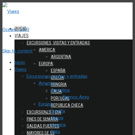
INICIO
VIAJES
EXCURSIONES, VISITAS Y ENTRADAS
AMERICA
Skip to content
ARGENTINA
Inicio
EUROPA
Viajes
ESPAÑA
Excursiones, visitas y entradas
GRECIA
America
HUNGRIA
Argentina
ITALIA
Buenos Aires
PORTUGAL
Europa
REPUBLICA CHECA
España
EXCURSIONES 1 DIA
Grecia
FINES DE SEMANA
Hungria
SALIDAS PUENTES
Italia
MAYORES DE 55