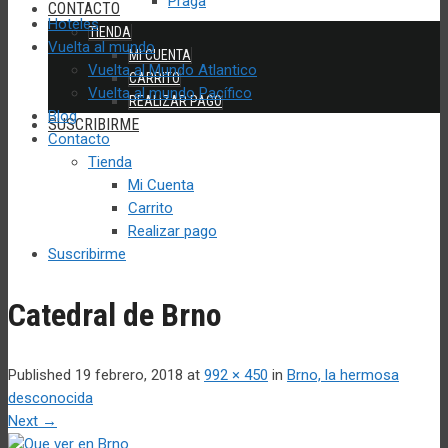
Praga
CONTACTO
Hoteles
TIENDA
Vuelta al mundo
MI CUENTA
Vuelta al Mundo Atlantico
CARRITO
Vuelta al mundo Pacífico
REALIZAR PAGO
Blog
SUSCRIBIRME
Contacto
Tienda
Mi Cuenta
Carrito
Realizar pago
Suscribirme
Catedral de Brno
Published
19 febrero, 2018
at
992 × 450
in
Brno, la hermosa
desconocida
Next
→