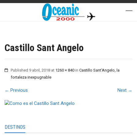
DESTINOS
Castillo Sant Angelo
Published
9 abril, 2018
at
1260 × 840
in
Castillo Sant’Angelo, la
fortaleza inexpugnable
←
Previous
Next
→
EUROPA
AMERICA
AFRICA
ASIA
OCEANIA
GLOBAL
DESTINOS
UNCATEGORIZED
БЕЗ КАТЕГОРИИ