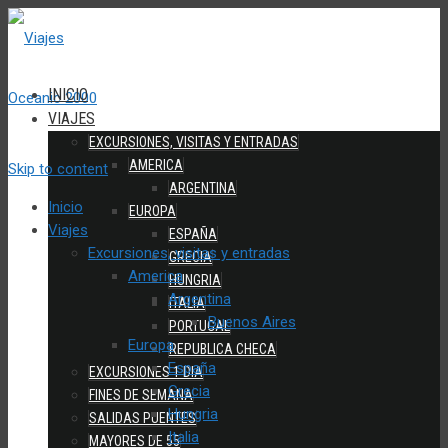
INICIO
VIAJES
EXCURSIONES, VISITAS Y ENTRADAS
AMERICA
Skip to content
ARGENTINA
Inicio
EUROPA
Viajes
ESPAÑA
Excursiones, visitas y entradas
GRECIA
America
HUNGRIA
Argentina
ITALIA
Buenos Aires
PORTUGAL
Europa
REPUBLICA CHECA
España
EXCURSIONES 1 DIA
Grecia
FINES DE SEMANA
Hungria
SALIDAS PUENTES
Italia
MAYORES DE 55