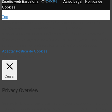
Diseño web Barcelona
:
|
Aviso Legal
|
Política de
Cookies
Top
Utilizamos cookies propias y de terceros (incluir si fuese del
caso) para mejorar nuestros servicios y mostrar sus
preferencias mediante el análisis de sus hábitos de navegación.
Si continua navegando, consideramos que acepta su uso. Puede
cambiar la configuración u obtener más información aquí:
Aceptar
Política de Cookies
Política de Cookies
Cerrar
Privacy Overview
This website uses cookies to improve your experience while you
navigate through the website. Out of these, the cookies that are