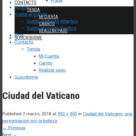
Praga
CONTACTO
Hoteles
TIENDA
Vuelta al mundo
MI CUENTA
Vuelta al Mundo Atlantico
CARRITO
Vuelta al mundo Pacífico
REALIZAR PAGO
Blog
SUSCRIBIRME
Contacto
Tienda
Mi Cuenta
Carrito
Realizar pago
Suscribirme
Ciudad del Vaticano
Published
2 marzo, 2018
at
992 × 450
in
Ciudad del Vaticano, una
peregrinación por la belleza
←
Previous
Next
→