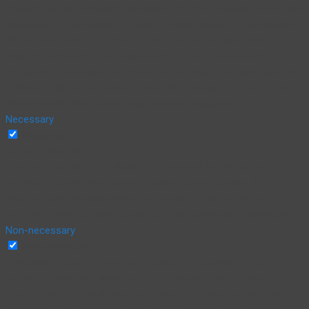
categorized as necessary are stored on your browser as they are
essential for the working of basic functionalities of the website.
We also use third-party cookies that help us analyze and
understand how you use this website. These cookies will be
stored in your browser only with your consent. You also have the
option to opt-out of these cookies. But opting out of some of
these cookies may affect your browsing experience.
Necessary
Necessary
Siempre activado
Necessary cookies are absolutely essential for the website to
function properly. This category only includes cookies that
ensures basic functionalities and security features of the
website. These cookies do not store any personal information.
Non-necessary
Non-necessary
Any cookies that may not be particularly necessary for the
website to function and is used specifically to collect user
personal data via analytics, ads, other embedded contents are