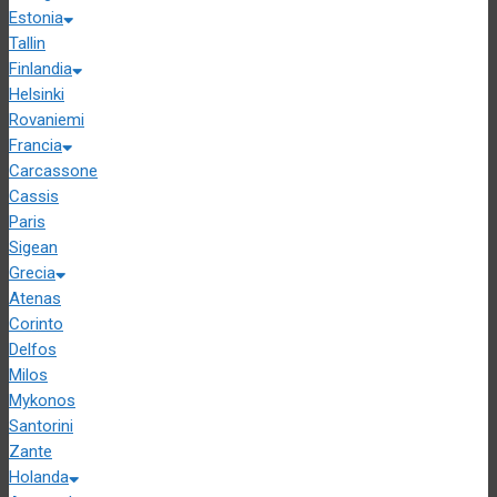
Estonia
Tallin
Finlandia
Helsinki
Rovaniemi
Francia
Carcassone
Cassis
Paris
Sigean
Grecia
Atenas
Corinto
Delfos
Milos
Mykonos
Santorini
Zante
Holanda