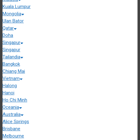
Kuala Lumpur
Mongolia
Ulan Bator
Qatar
Doha
Singapur
Singapur
Tailandia
Bangkok
Chiang Mai
Vietnam
Halong
Hanoi
Ho Chi Minh
Oceania
Australia
Alice Springs
Brisbane
Melbourne