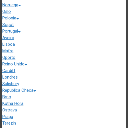
Noruega
Oslo
Polonia
Sopot
Portugal
Aveiro
Lisboa
Mafra
Oporto
Reino Unido
Cardiff
Londres
Salisbury
Republica Checa
Brno
Kutna Hora
Ostrava
Praga
Terezin