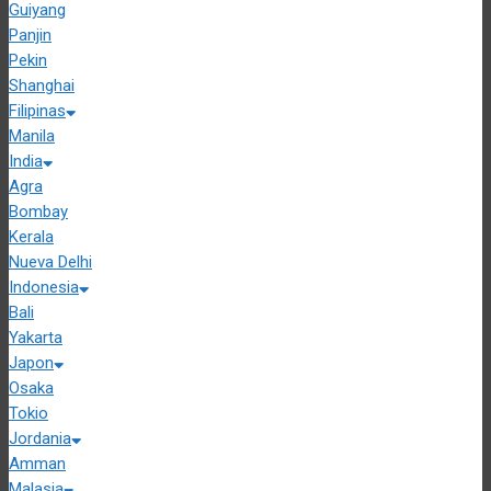
Guiyang
Panjin
Pekin
Shanghai
Filipinas
Manila
India
Agra
Bombay
Kerala
Nueva Delhi
Indonesia
Bali
Yakarta
Japon
Osaka
Tokio
Jordania
Amman
Malasia