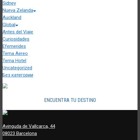
Sidney
Nueva Zelanda
Auckland
Global
Antes del Viaje
Curiosidades
Efemerides
Tema Aereo
Tema Hotel
Uncategorized
Без категории
ENCUENTRA TU DESTINO
Avinguda de Vallcarca, 44
08023 Barcelona