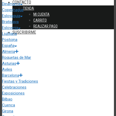
CONTACTO
Dinamarca
TIENDA
Copenhague
MI CUENTA
Eslovaquia
CARRITO
Bratislava
REALIZAR PAGO
Eslovenia
SUSCRIBIRME
Ljubljana
Postojna
España
Almeria
Roquetas de Mar
Asturias
Aviles
Barcelona
Fiestas y Tradiciones
Celebraciones
Exposiciones
Bilbao
Cuenca
Girona