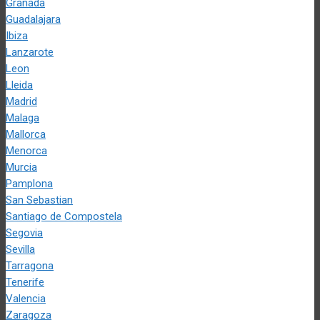
Granada
Guadalajara
Ibiza
Lanzarote
Leon
Lleida
Madrid
Malaga
Mallorca
Menorca
Murcia
Pamplona
San Sebastian
Santiago de Compostela
Segovia
Sevilla
Tarragona
Tenerife
Valencia
Zaragoza