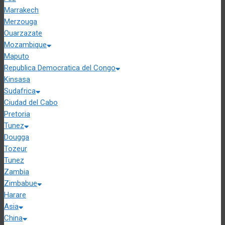
Marrakech
Merzouga
Ouarzazate
Mozambique
Maputo
Republica Democratica del Congo
Kinsasa
Sudafrica
Ciudad del Cabo
Pretoria
Tunez
Dougga
Tozeur
Tunez
Zambia
Zimbabue
Harare
Asia
China