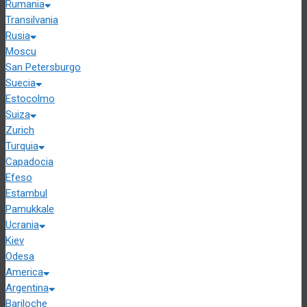
Rumania
Transilvania
Rusia
Moscu
San Petersburgo
Suecia
Estocolmo
Suiza
Zurich
Turquia
Capadocia
Efeso
Estambul
Pamukkale
Ucrania
Kiev
Odesa
America
Argentina
Bariloche