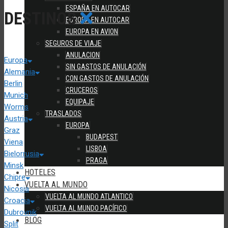
ESPAÑA EN AUTOCAR
DESTINOS
EUROPA EN AUTOCAR
EUROPA EN AVION
SEGUROS DE VIAJE
ANULACION
Europa
SIN GASTOS DE ANULACIÓN
Alemania
CON GASTOS DE ANULACIÓN
Berlin
CRUCEROS
Munich
EQUIPAJE
Worms
TRASLADOS
Austria
EUROPA
Graz
BUDAPEST
Viena
LISBOA
Bielorrusia
PRAGA
Minsk
HOTELES
Chipre
VUELTA AL MUNDO
Nicosia
VUELTA AL MUNDO ATLANTICO
Croacia
VUELTA AL MUNDO PACÍFICO
Dubrovnik
BLOG
Split