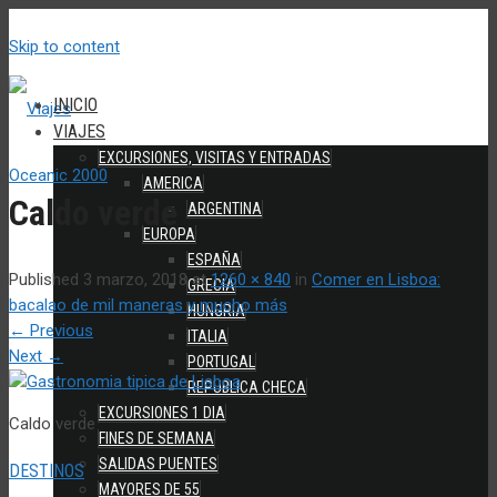
Skip to content
INICIO
VIAJES
EXCURSIONES, VISITAS Y ENTRADAS
AMERICA
Caldo verde
ARGENTINA
EUROPA
ESPAÑA
Published
3 marzo, 2018
at
1260 × 840
in
Comer en Lisboa:
GRECIA
bacalao de mil maneras y mucho más
HUNGRIA
←
Previous
ITALIA
Next
→
PORTUGAL
REPUBLICA CHECA
EXCURSIONES 1 DIA
Caldo verde
FINES DE SEMANA
SALIDAS PUENTES
DESTINOS
MAYORES DE 55