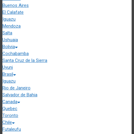
Buenos Aires
El Calafate
Iguazu
Mendoza
Salta
Ushuaia
Bolivia
Cochabamba
Santa Cruz de la Sierra
Uyuni
Brasil
Iguazu
Rio de Janeiro
Salvador de Bahia
Canada
Quebec
Toronto
Chile
Futaleufu