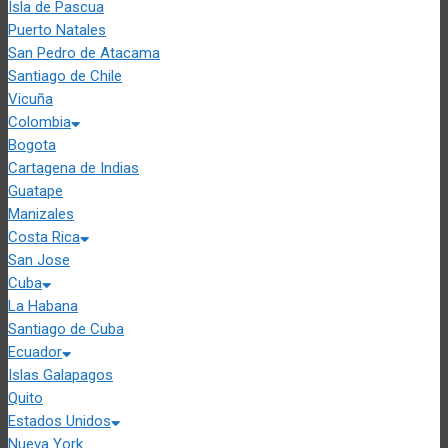
Isla de Pascua
Puerto Natales
San Pedro de Atacama
Santiago de Chile
Vicuña
Colombia
Bogota
Cartagena de Indias
Guatape
Manizales
Costa Rica
San Jose
Cuba
La Habana
Santiago de Cuba
Ecuador
Islas Galapagos
Quito
Estados Unidos
Nueva York