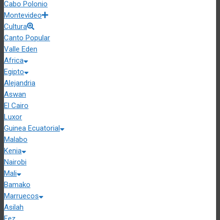
Cabo Polonio
Montevideo
Cultura
Canto Popular
Valle Eden
Africa
Egipto
Alejandria
Aswan
El Cairo
Luxor
Guinea Ecuatorial
Malabo
Kenia
Nairobi
Mali
Bamako
Marruecos
Asilah
Fez