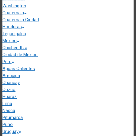
Washington
Guatemala
Guatemala Ciudad
Honduras
Tegucigalpa
Mexico
Chichen Itza
Ciudad de Mexico
Peru
Aguas Calientes
Arequipa
Chancay
Cuzco
Huaraz
Lima
Nasca
Pitumarca
Puno
Uruguay