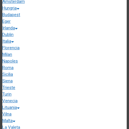
Amsterdam
Hungria
Budapest
Eger
Irlanda
Dublin
Italia
Florencia
Milan
Napoles
Roma
Sicilia
Siena
Trieste
Turin
Venecia
Lituania
Vilna
Malta
La Valeta