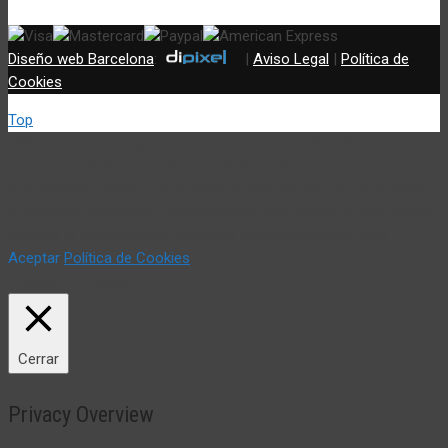
Diseño web Barcelona
:
|
Aviso Legal
|
Política de
Cookies
Top
Utilizamos cookies propias y de terceros (incluir si fuese del
caso) para mejorar nuestros servicios y mostrar sus
preferencias mediante el análisis de sus hábitos de navegación.
Si continua navegando, consideramos que acepta su uso. Puede
cambiar la configuración u obtener más información aquí:
Aceptar
Política de Cookies
Política de Cookies
Cerrar
Privacy Overview