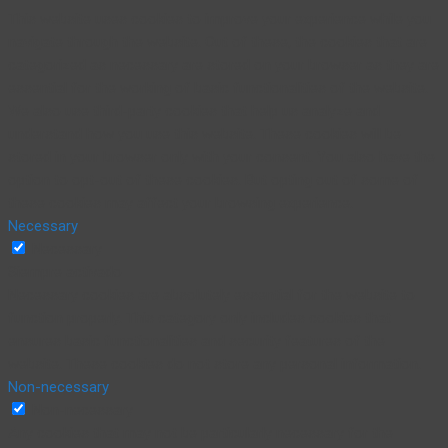
This website uses cookies to improve your experience while you
navigate through the website. Out of these, the cookies that are
categorized as necessary are stored on your browser as they are
essential for the working of basic functionalities of the website.
We also use third-party cookies that help us analyze and
understand how you use this website. These cookies will be
stored in your browser only with your consent. You also have the
option to opt-out of these cookies. But opting out of some of
these cookies may affect your browsing experience.
Necessary
Necessary
Siempre activado
Necessary cookies are absolutely essential for the website to
function properly. This category only includes cookies that
ensures basic functionalities and security features of the
website. These cookies do not store any personal information.
Non-necessary
Non-necessary
Any cookies that may not be particularly necessary for the