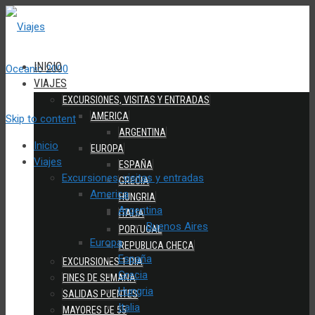
INICIO
VIAJES
EXCURSIONES, VISITAS Y ENTRADAS
AMERICA
Skip to content
ARGENTINA
Inicio
EUROPA
Viajes
ESPAÑA
Excursiones, visitas y entradas
GRECIA
America
HUNGRIA
Argentina
ITALIA
Buenos Aires
PORTUGAL
Europa
REPUBLICA CHECA
España
EXCURSIONES 1 DIA
Grecia
FINES DE SEMANA
Hungria
SALIDAS PUENTES
Italia
MAYORES DE 55