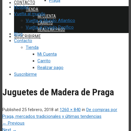
Praga
CONTACTO
Hoteles
TIENDA
Vuelta al mundo
MI CUENTA
Vuelta al Mundo Atlantico
CARRITO
Vuelta al mundo Pacífico
REALIZAR PAGO
Blog
SUSCRIBIRME
Contacto
Tienda
Mi Cuenta
Carrito
Realizar pago
Suscribirme
Juguetes de Madera de Praga
Published
25 febrero, 2018
at
1260 × 840
in
De compras por
Praga, mercados tradicionales y últimas tendencias
←
Previous
Next
→