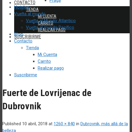
Praga
CONTACTO
Hoteles
TIENDA
Vuelta al mundo
MI CUENTA
Vuelta al Mundo Atlantico
CARRITO
Vuelta al mundo Pacífico
REALIZAR PAGO
Blog
SUSCRIBIRME
Contacto
Tienda
Mi Cuenta
Carrito
Realizar pago
Suscribirme
Fuerte de Lovrijenac de
Dubrovnik
Published
10 abril, 2018
at
1260 × 840
in
Dubrovnik, más allá de la
belleza