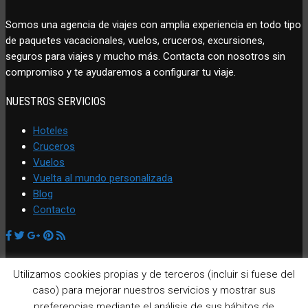
Somos una agencia de viajes con amplia experiencia en todo tipo
de paquetes vacacionales, vuelos, cruceros, excursiones,
seguros para viajes y mucho más. Contacta con nosotros sin
compromiso y te ayudaremos a configurar tu viaje.
NUESTROS SERVICIOS
Hoteles
Cruceros
Vuelos
Vuelta al mundo personalizada
Blog
Contacto
REDES SOCIALES
Utilizamos cookies propias y de terceros (incluir si fuese del
caso) para mejorar nuestros servicios y mostrar sus
preferencias mediante el análisis de sus hábitos de