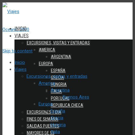
INICIO
VIAJES
EXCURSIONES, VISITAS Y ENTRADAS
AMERICA
Skip to content
ARGENTINA
Inicio
EUROPA
Viajes
ESPAÑA
Excursiones, visitas y entradas
GRECIA
America
HUNGRIA
Argentina
ITALIA
Buenos Aires
PORTUGAL
Europa
REPUBLICA CHECA
España
EXCURSIONES 1 DIA
Grecia
FINES DE SEMANA
Hungria
SALIDAS PUENTES
Italia
MAYORES DE 55