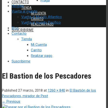
Praga
CONTACTO
Hoteles
TIENDA
Vuelta al mundo
MI CUENTA
Vuelta al Mundo Atlantico
CARRITO
Vuelta al mundo Pacífico
REALIZAR PAGO
Blog
SUSCRIBIRME
Contacto
Tienda
Mi Cuenta
Carrito
Realizar pago
Suscribirme
El Bastion de los Pescadores
Published
27 marzo, 2018
at
1260 × 840
in
El Bastión de los
Pescadores, mirador de Pest
←
Previous