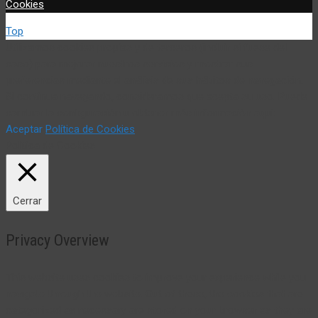
Cookies
Top
Utilizamos cookies propias y de terceros (incluir si fuese del
caso) para mejorar nuestros servicios y mostrar sus
preferencias mediante el análisis de sus hábitos de navegación.
Si continua navegando, consideramos que acepta su uso. Puede
cambiar la configuración u obtener más información aquí:
Aceptar
Política de Cookies
Política de Cookies
Cerrar
Privacy Overview
This website uses cookies to improve your experience while you
navigate through the website. Out of these, the cookies that are
categorized as necessary are stored on your browser as they are