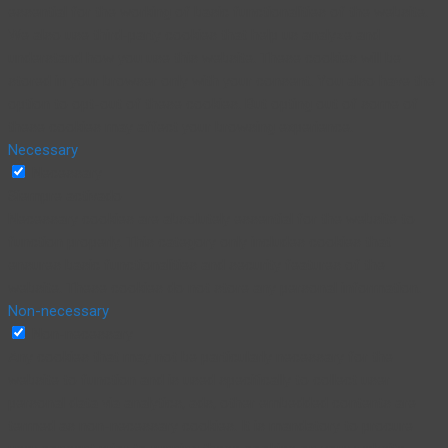
essential for the working of basic functionalities of the website.
We also use third-party cookies that help us analyze and
understand how you use this website. These cookies will be
stored in your browser only with your consent. You also have the
option to opt-out of these cookies. But opting out of some of
these cookies may affect your browsing experience.
Necessary
Necessary
Siempre activado
Necessary cookies are absolutely essential for the website to
function properly. This category only includes cookies that
ensures basic functionalities and security features of the
website. These cookies do not store any personal information.
Non-necessary
Non-necessary
Any cookies that may not be particularly necessary for the
website to function and is used specifically to collect user
personal data via analytics, ads, other embedded contents are
termed as non-necessary cookies. It is mandatory to procure