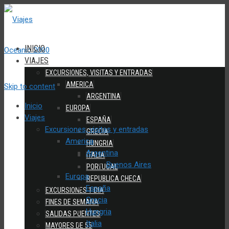
INICIO
VIAJES
EXCURSIONES, VISITAS Y ENTRADAS
AMERICA
Skip to content
ARGENTINA
Inicio
EUROPA
Viajes
ESPAÑA
Excursiones, visitas y entradas
GRECIA
America
HUNGRIA
Argentina
ITALIA
Buenos Aires
PORTUGAL
Europa
REPUBLICA CHECA
España
EXCURSIONES 1 DIA
Grecia
FINES DE SEMANA
Hungria
SALIDAS PUENTES
Italia
MAYORES DE 55