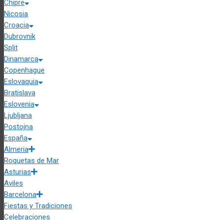
Chipre
Nicosia
Croacia
Dubrovnik
Split
Dinamarca
Copenhague
Eslovaquia
Bratislava
Eslovenia
Ljubljana
Postojna
España
Almeria
Roquetas de Mar
Asturias
Aviles
Barcelona
Fiestas y Tradiciones
Celebraciones