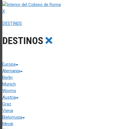
X
DESTINOS
DESTINOS
Europa
Alemania
Berlin
Munich
Worms
Austria
Graz
Viena
Bielorrusia
Minsk