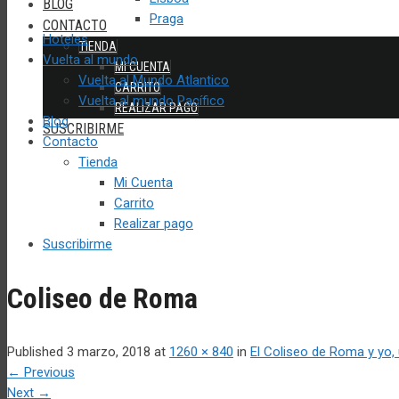
BLOG
Praga
CONTACTO
Hoteles
TIENDA
Vuelta al mundo
MI CUENTA
Vuelta al Mundo Atlantico
CARRITO
Vuelta al mundo Pacífico
REALIZAR PAGO
Blog
SUSCRIBIRME
Contacto
Tienda
Mi Cuenta
Carrito
Realizar pago
Suscribirme
Coliseo de Roma
Published
3 marzo, 2018
at
1260 × 840
in
El Coliseo de Roma y yo,
←
Previous
Next
→