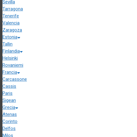
Sevilla
Tarragona
Tenerife
Valencia
Zaragoza
Estonia
Tallin
Finlandia
Helsinki
Rovaniemi
Francia
Carcassone
Cassis
Paris
Sigean
Grecia
Atenas
Corinto
Delfos
Milos