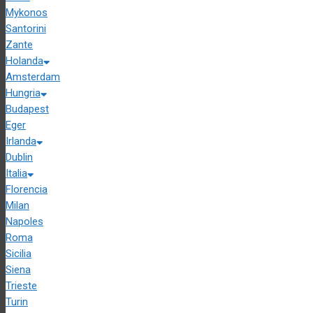
Mykonos
Santorini
Zante
Holanda
Amsterdam
Hungria
Budapest
Eger
Irlanda
Dublin
Italia
Florencia
Milan
Napoles
Roma
Sicilia
Siena
Trieste
Turin