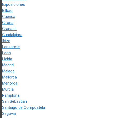
Exposiciones
Bilbao
Cuenca
Girona
Granada
Guadalajara
Ibiza
Lanzarote
Leon
Lleida
Madrid
Malaga
Mallorca
Menorca
Murcia
Pamplona
San Sebastian
Santiago de Compostela
Segovia