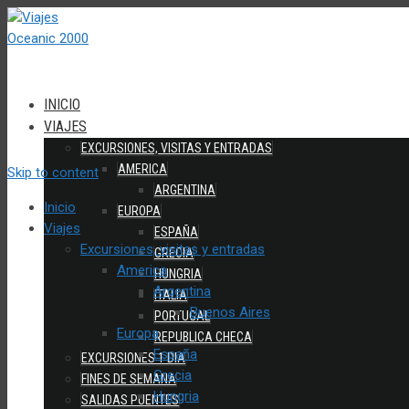
INICIO
VIAJES
EXCURSIONES, VISITAS Y ENTRADAS
AMERICA
Skip to content
ARGENTINA
Inicio
EUROPA
Viajes
ESPAÑA
Excursiones, visitas y entradas
GRECIA
America
HUNGRIA
Argentina
ITALIA
Buenos Aires
PORTUGAL
Europa
REPUBLICA CHECA
España
EXCURSIONES 1 DIA
Grecia
FINES DE SEMANA
Hungria
SALIDAS PUENTES