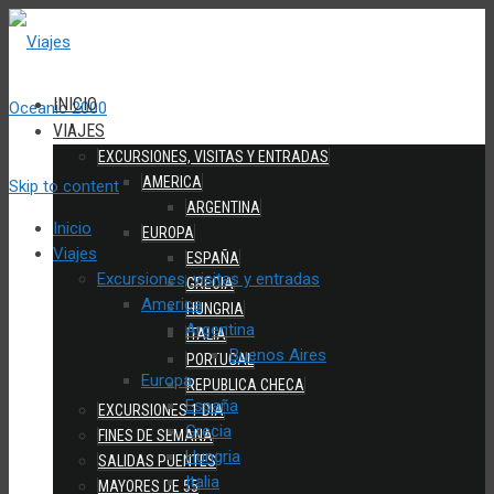
INICIO
VIAJES
EXCURSIONES, VISITAS Y ENTRADAS
AMERICA
Skip to content
ARGENTINA
Inicio
EUROPA
Viajes
ESPAÑA
Excursiones, visitas y entradas
GRECIA
America
HUNGRIA
Argentina
ITALIA
Buenos Aires
PORTUGAL
Europa
REPUBLICA CHECA
España
EXCURSIONES 1 DIA
Grecia
FINES DE SEMANA
Hungria
SALIDAS PUENTES
Italia
MAYORES DE 55