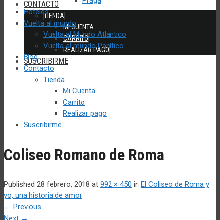
Praga
CONTACTO
Hoteles
TIENDA
Vuelta al mundo
MI CUENTA
Vuelta al Mundo Atlantico
CARRITO
Vuelta al mundo Pacífico
REALIZAR PAGO
Blog
SUSCRIBIRME
Contacto
Tienda
Mi Cuenta
Carrito
Realizar pago
Suscribirme
Coliseo Romano de Roma
Published
28 febrero, 2018
at
992 × 450
in
El Coliseo de Roma y
yo, una historia de amor
←
Previous
Next
→