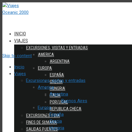
INICIO
VIAJES
EXCURSIONES, VISITAS Y ENTRADAS
AMERICA
Skip to content
ARGENTINA
Inicio
EUROPA
Viajes
ESPAÑA
Excursiones, visitas y entradas
GRECIA
America
HUNGRIA
Argentina
ITALIA
Buenos Aires
PORTUGAL
Europa
REPUBLICA CHECA
España
EXCURSIONES 1 DIA
Grecia
FINES DE SEMANA
Hungria
SALIDAS PUENTES