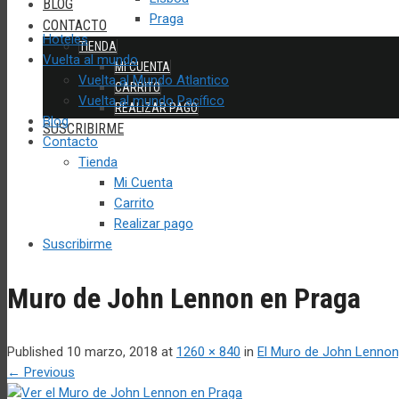
BLOG
Praga
CONTACTO
Hoteles
TIENDA
Vuelta al mundo
MI CUENTA
Vuelta al Mundo Atlantico
CARRITO
Vuelta al mundo Pacífico
REALIZAR PAGO
Blog
SUSCRIBIRME
Contacto
Tienda
Mi Cuenta
Carrito
Realizar pago
Suscribirme
Muro de John Lennon en Praga
Published
10 marzo, 2018
at
1260 × 840
in
El Muro de John Lennon,
←
Previous