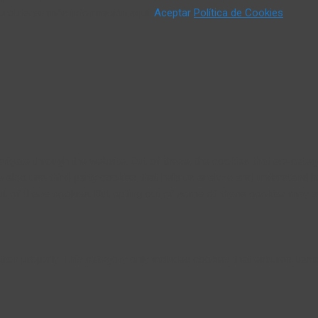
 u obtener más información aquí:
Aceptar
Política de Cookies
vigate through the website. Out of these, the cookies that are cate
We also use third-party cookies that help us analyze and understand 
ut of these cookies. But opting out of some of these cookies may a
ion properly. This category only includes cookies that ensures basic