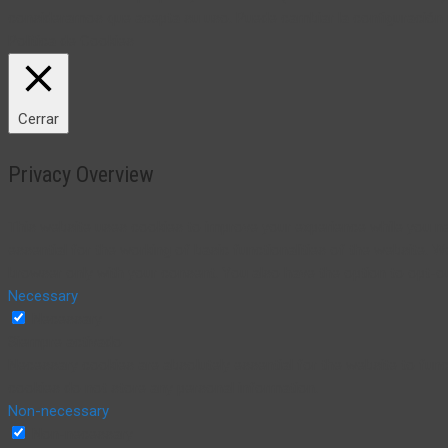
consideramos que acepta su uso. Puede cambiar la configuración
Política de Cookies
Cerrar
Privacy Overview
This website uses cookies to improve your experience while you na
essential for the working of basic functionalities of the website. 
browser only with your consent. You also have the option to opt-o
Necessary
Necessary
Siempre activado
Necessary cookies are absolutely essential for the website to funct
cookies do not store any personal information.
Non-necessary
Non-necessary