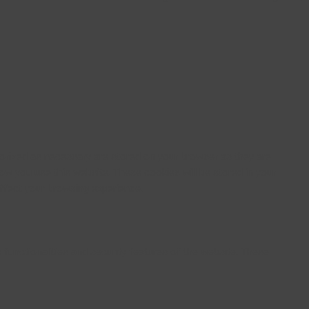
gorized as necessary are stored on your browser as they are
how you use this website. These cookies will be stored in your
ffect your browsing experience.
 functionalities and security features of the website. These