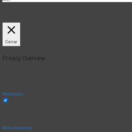
Utilizamos cookies propias y de terceros (incluir si fuese del cas
consideramos que acepta su uso. Puede cambiar la configuración
Política de Cookies
Cerrar
Privacy Overview
This website uses cookies to improve your experience while you na
essential for the working of basic functionalities of the website. 
browser only with your consent. You also have the option to opt-o
Necessary
Necessary
Siempre activado
Necessary cookies are absolutely essential for the website to funct
cookies do not store any personal information.
Non-necessary