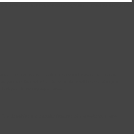
te el análisis de sus hábitos de navegación. Si continua navegando,
gorized as necessary are stored on your browser as they are
how you use this website. These cookies will be stored in your
ffect your browsing experience.
 functionalities and security features of the website. These