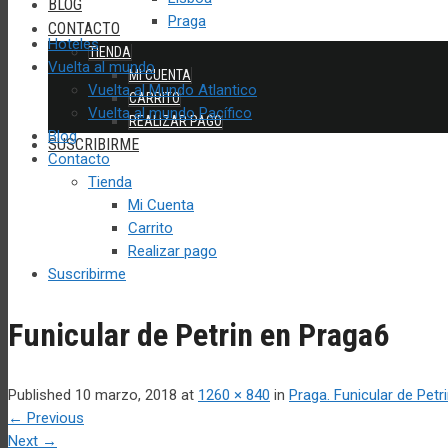
BLOG
Praga
CONTACTO
Hoteles
TIENDA
Vuelta al mundo
MI CUENTA
Vuelta al Mundo Atlantico
CARRITO
Vuelta al mundo Pacífico
REALIZAR PAGO
Blog
SUSCRIBIRME
Contacto
Tienda
Mi Cuenta
Carrito
Realizar pago
Suscribirme
Funicular de Petrin en Praga6
Published
10 marzo, 2018
at
1260 × 840
in
Praga. Funicular de Petr
←
Previous
Next
→