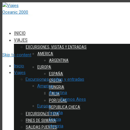
INICIO
VIAJES
EXCURSIONES, VISITAS Y ENTRADAS
AMERICA
Skip to content
ARGENTINA
Inicio
EUROPA
Viajes
ESPAÑA
Excursiones, visitas y entradas
GRECIA
America
HUNGRIA
Argentina
ITALIA
Buenos Aires
PORTUGAL
Europa
REPUBLICA CHECA
España
EXCURSIONES 1 DIA
Grecia
FINES DE SEMANA
Hungria
SALIDAS PUENTES