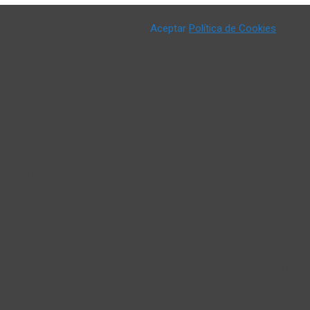
o) para mejorar nuestros servicios y mostrar sus preferencias median
 u obtener más información aquí:
Aceptar
Política de Cookies
vigate through the website. Out of these, the cookies that are cate
We also use third-party cookies that help us analyze and understand 
ut of these cookies. But opting out of some of these cookies may a
ion properly. This category only includes cookies that ensures basic