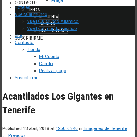
Praga
CONTACTO
Hoteles
TIENDA
Vuelta al mundo
MI CUENTA
Vuelta al Mundo Atlantico
CARRITO
Vuelta al mundo Pacífico
REALIZAR PAGO
Blog
SUSCRIBIRME
Contacto
Tienda
Mi Cuenta
Carrito
Realizar pago
Suscribirme
Acantilados Los Gigantes en
Tenerife
Published
13 abril, 2018
at
1260 × 840
in
Imagenes de Tenerife
←
Previous