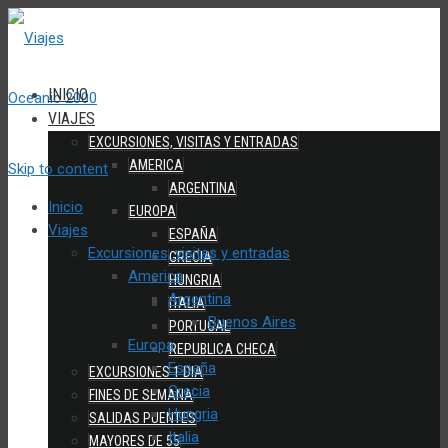
INICIO
VIAJES
EXCURSIONES, VISITAS Y ENTRADAS
AMERICA
Skip to content
ARGENTINA
Inicio
EUROPA
Viajes
ESPAÑA
Excursiones, visitas y entradas
GRECIA
America
HUNGRIA
Argentina
ITALIA
Buenos Aires
PORTUGAL
Europa
REPUBLICA CHECA
España
EXCURSIONES 1 DIA
Grecia
FINES DE SEMANA
Hungria
SALIDAS PUENTES
Italia
MAYORES DE 55