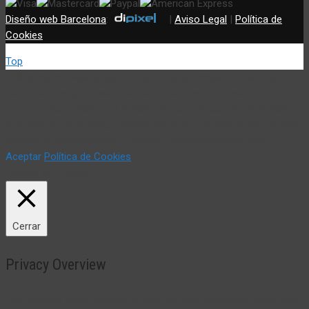
Diseño web Barcelona
:
|
Aviso Legal
|
Política de
Cookies
Top
Utilizamos cookies propias y de terceros (incluir si fuese del
caso) para mejorar nuestros servicios y mostrar sus
preferencias mediante el análisis de sus hábitos de navegación.
Si continua navegando, consideramos que acepta su uso. Puede
cambiar la configuración u obtener más información aquí:
Aceptar
Política de Cookies
Política de Cookies
Cerrar
Privacy Overview
This website uses cookies to improve your experience while you