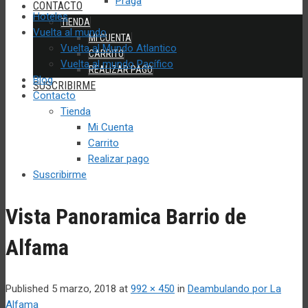
Praga
CONTACTO
Hoteles
TIENDA
Vuelta al mundo
MI CUENTA
Vuelta al Mundo Atlantico
CARRITO
Vuelta al mundo Pacífico
REALIZAR PAGO
Blog
SUSCRIBIRME
Contacto
Tienda
Mi Cuenta
Carrito
Realizar pago
Suscribirme
Vista Panoramica Barrio de
Alfama
Published
5 marzo, 2018
at
992 × 450
in
Deambulando por La
Alfama