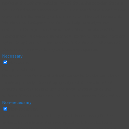
navigate through the website. Out of these, the cookies that are
categorized as necessary are stored on your browser as they are
essential for the working of basic functionalities of the website.
We also use third-party cookies that help us analyze and
understand how you use this website. These cookies will be
stored in your browser only with your consent. You also have the
option to opt-out of these cookies. But opting out of some of
these cookies may affect your browsing experience.
Necessary
Necessary
Siempre activado
Necessary cookies are absolutely essential for the website to
function properly. This category only includes cookies that
ensures basic functionalities and security features of the
website. These cookies do not store any personal information.
Non-necessary
Non-necessary
Any cookies that may not be particularly necessary for the
website to function and is used specifically to collect user