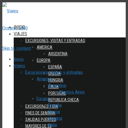
INICIO
VIAJES
EXCURSIONES, VISITAS Y ENTRADAS
AMERICA
Skip to content
ARGENTINA
Inicio
EUROPA
Viajes
ESPAÑA
Excursiones, visitas y entradas
GRECIA
America
HUNGRIA
Argentina
ITALIA
Buenos Aires
PORTUGAL
Europa
REPUBLICA CHECA
España
EXCURSIONES 1 DIA
Grecia
FINES DE SEMANA
Hungria
SALIDAS PUENTES
Italia
MAYORES DE 55