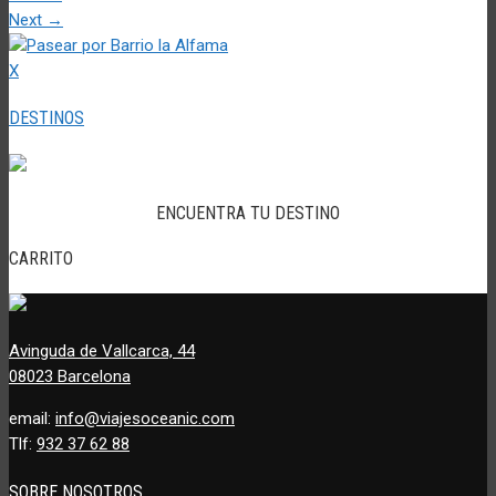
Next
→
X
DESTINOS
ENCUENTRA TU DESTINO
CARRITO
Avinguda de Vallcarca, 44
08023 Barcelona
email:
info@viajesoceanic.com
Tlf:
932 37 62 88
SOBRE NOSOTROS