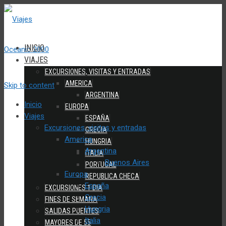
INICIO
VIAJES
EXCURSIONES, VISITAS Y ENTRADAS
AMERICA
Skip to content
ARGENTINA
Inicio
EUROPA
Viajes
ESPAÑA
Excursiones, visitas y entradas
GRECIA
America
HUNGRIA
Argentina
ITALIA
Buenos Aires
PORTUGAL
Europa
REPUBLICA CHECA
España
EXCURSIONES 1 DIA
Grecia
FINES DE SEMANA
Hungria
SALIDAS PUENTES
Italia
MAYORES DE 55