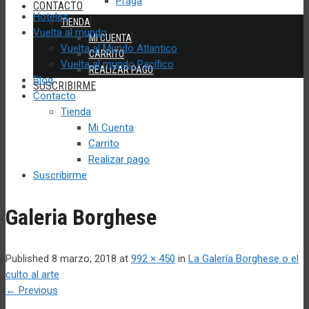
Praga
CONTACTO
Hoteles
TIENDA
Vuelta al mundo
MI CUENTA
Vuelta al Mundo Atlantico
CARRITO
Vuelta al mundo Pacífico
REALIZAR PAGO
Blog
SUSCRIBIRME
Contacto
Tienda
Mi Cuenta
Carrito
Realizar pago
Suscribirme
Galeria Borghese
Published
8 marzo, 2018
at
992 × 450
in
La Galería Borghese o el
culto al arte
←
Previous