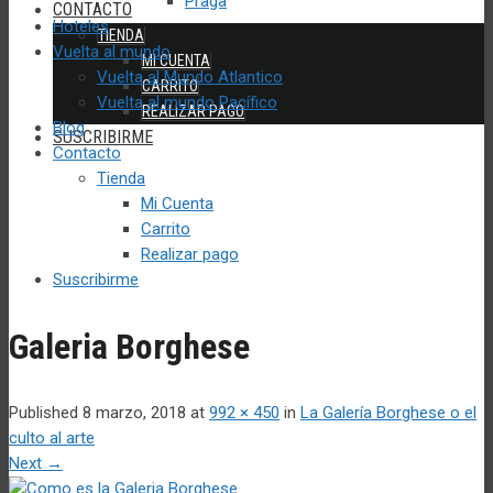
Praga
CONTACTO
Hoteles
TIENDA
Vuelta al mundo
MI CUENTA
Vuelta al Mundo Atlantico
CARRITO
Vuelta al mundo Pacífico
REALIZAR PAGO
Blog
SUSCRIBIRME
Contacto
Tienda
Mi Cuenta
Carrito
Realizar pago
Suscribirme
Galeria Borghese
Published
8 marzo, 2018
at
992 × 450
in
La Galería Borghese o el
culto al arte
Next
→