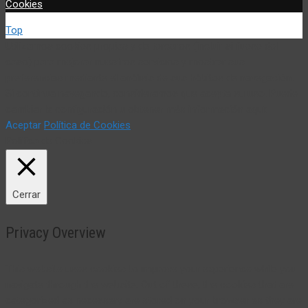
Cookies
Top
Utilizamos cookies propias y de terceros (incluir si fuese del
caso) para mejorar nuestros servicios y mostrar sus
preferencias mediante el análisis de sus hábitos de navegación.
Si continua navegando, consideramos que acepta su uso. Puede
cambiar la configuración u obtener más información aquí:
Aceptar
Política de Cookies
Política de Cookies
Cerrar
Privacy Overview
This website uses cookies to improve your experience while you
navigate through the website. Out of these, the cookies that are
categorized as necessary are stored on your browser as they are