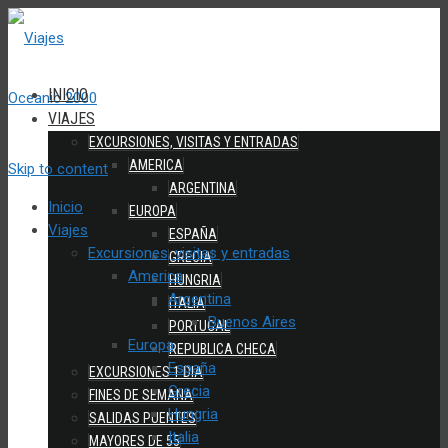
INICIO
VIAJES
EXCURSIONES, VISITAS Y ENTRADAS
AMERICA
Skip to content
ARGENTINA
Inicio
EUROPA
Viajes
ESPAÑA
Excursiones, visitas y entradas
GRECIA
America
HUNGRIA
Argentina
ITALIA
Buenos Aires
PORTUGAL
Europa
REPUBLICA CHECA
España
EXCURSIONES 1 DIA
Grecia
FINES DE SEMANA
Hungria
SALIDAS PUENTES
Italia
MAYORES DE 55