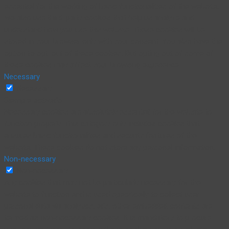
essential for the working of basic functionalities of the website.
We also use third-party cookies that help us analyze and
understand how you use this website. These cookies will be
stored in your browser only with your consent. You also have the
option to opt-out of these cookies. But opting out of some of
these cookies may affect your browsing experience.
Necessary
Necessary
Siempre activado
Necessary cookies are absolutely essential for the website to
function properly. This category only includes cookies that
ensures basic functionalities and security features of the
website. These cookies do not store any personal information.
Non-necessary
Non-necessary
Any cookies that may not be particularly necessary for the
website to function and is used specifically to collect user
personal data via analytics, ads, other embedded contents are
termed as non-necessary cookies. It is mandatory to procure