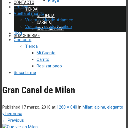
Praga
CONTACTO
Hoteles
TIENDA
Vuelta al mundo
MI CUENTA
Vuelta al Mundo Atlantico
CARRITO
Vuelta al mundo Pacífico
REALIZAR PAGO
Blog
SUSCRIBIRME
Contacto
Tienda
Mi Cuenta
Carrito
Realizar pago
Suscribirme
Gran Canal de Milan
Published
17 marzo, 2018
at
1260 × 840
in
Milan: alpina, elegante
y hermosa
←
Previous