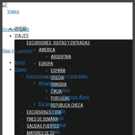
INICIO
VIAJES
EXCURSIONES, VISITAS Y ENTRADAS
AMERICA
Skip to content
ARGENTINA
Inicio
EUROPA
Viajes
ESPAÑA
Excursiones, visitas y entradas
GRECIA
America
HUNGRIA
Argentina
ITALIA
Buenos Aires
PORTUGAL
Europa
REPUBLICA CHECA
España
EXCURSIONES 1 DIA
Grecia
FINES DE SEMANA
Hungria
SALIDAS PUENTES
Italia
MAYORES DE 55