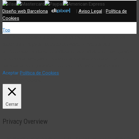
Diseño web Barcelona
:
|
Aviso Legal
|
Política de
Cookies
Top
Utilizamos cookies propias y de terceros (incluir si fuese del
caso) para mejorar nuestros servicios y mostrar sus
preferencias mediante el análisis de sus hábitos de navegación.
Si continua navegando, consideramos que acepta su uso. Puede
cambiar la configuración u obtener más información aquí:
Aceptar
Política de Cookies
Política de Cookies
Cerrar
Privacy Overview
This website uses cookies to improve your experience while you