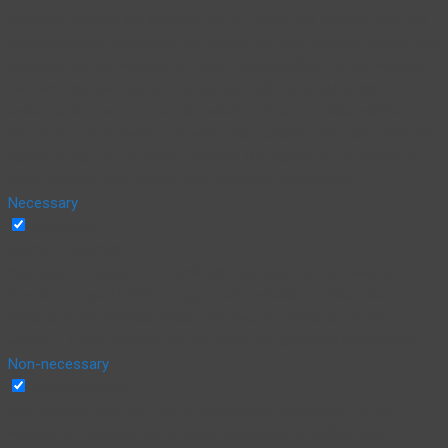
navigate through the website. Out of these, the cookies that are
categorized as necessary are stored on your browser as they are
essential for the working of basic functionalities of the website.
We also use third-party cookies that help us analyze and
understand how you use this website. These cookies will be
stored in your browser only with your consent. You also have the
option to opt-out of these cookies. But opting out of some of
these cookies may affect your browsing experience.
Necessary
Necessary
Siempre activado
Necessary cookies are absolutely essential for the website to
function properly. This category only includes cookies that
ensures basic functionalities and security features of the
website. These cookies do not store any personal information.
Non-necessary
Non-necessary
Any cookies that may not be particularly necessary for the
website to function and is used specifically to collect user