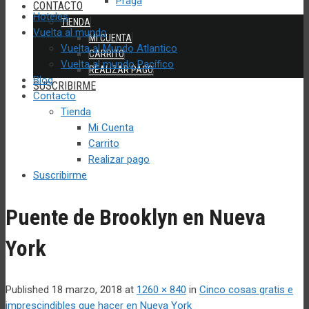
Praga
CONTACTO
Hoteles
TIENDA
Vuelta al mundo
MI CUENTA
Vuelta al Mundo Atlantico
CARRITO
Vuelta al mundo Pacífico
REALIZAR PAGO
Blog
SUSCRIBIRME
Contacto
Tienda
Mi Cuenta
Carrito
Realizar pago
Suscribirme
Puente de Brooklyn en Nueva
York
Published
18 marzo, 2018
at
1260 × 840
in
Cinco cosas gratis e
imprescindibles que hacer en Nueva York