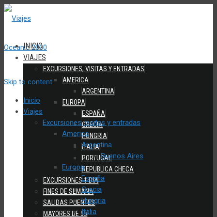
INICIO
VIAJES
EXCURSIONES, VISITAS Y ENTRADAS
AMERICA
Skip to content
ARGENTINA
Inicio
EUROPA
Viajes
ESPAÑA
Excursiones, visitas y entradas
GRECIA
America
HUNGRIA
Argentina
ITALIA
Buenos Aires
PORTUGAL
Europa
REPUBLICA CHECA
España
EXCURSIONES 1 DIA
Grecia
FINES DE SEMANA
Hungria
SALIDAS PUENTES
Italia
MAYORES DE 55