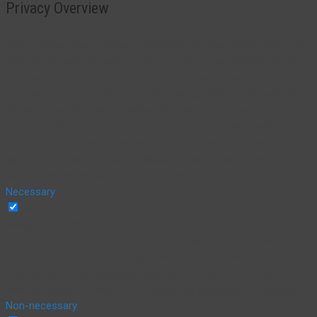
Privacy Overview
This website uses cookies to improve your experience while you
navigate through the website. Out of these, the cookies that are
categorized as necessary are stored on your browser as they are
essential for the working of basic functionalities of the website.
We also use third-party cookies that help us analyze and
understand how you use this website. These cookies will be
stored in your browser only with your consent. You also have the
option to opt-out of these cookies. But opting out of some of
these cookies may affect your browsing experience.
Necessary
Necessary
Siempre activado
Necessary cookies are absolutely essential for the website to
function properly. This category only includes cookies that
ensures basic functionalities and security features of the
website. These cookies do not store any personal information.
Non-necessary