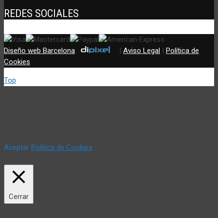
REDES SOCIALES
Diseño web Barcelona
:
|
Aviso Legal
|
Política de
Cookies
Top
Utilizamos cookies propias y de terceros (incluir si fuese del
caso) para mejorar nuestros servicios y mostrar sus
preferencias mediante el análisis de sus hábitos de navegación.
Si continua navegando, consideramos que acepta su uso. Puede
cambiar la configuración u obtener más información aquí:
Aceptar
Política de Cookies
Política de Cookies
Cerrar