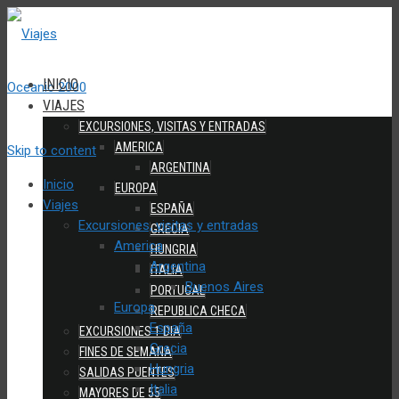
INICIO
VIAJES
EXCURSIONES, VISITAS Y ENTRADAS
AMERICA
Skip to content
ARGENTINA
Inicio
EUROPA
Viajes
ESPAÑA
Excursiones, visitas y entradas
GRECIA
America
HUNGRIA
Argentina
ITALIA
Buenos Aires
PORTUGAL
Europa
REPUBLICA CHECA
España
EXCURSIONES 1 DIA
Grecia
FINES DE SEMANA
Hungria
SALIDAS PUENTES
Italia
MAYORES DE 55