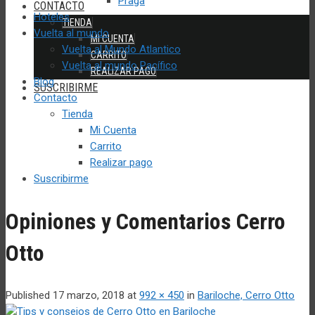
Praga
CONTACTO
Hoteles
TIENDA
Vuelta al mundo
MI CUENTA
Vuelta al Mundo Atlantico
CARRITO
Vuelta al mundo Pacífico
REALIZAR PAGO
Blog
SUSCRIBIRME
Contacto
Tienda
Mi Cuenta
Carrito
Realizar pago
Suscribirme
Opiniones y Comentarios Cerro
Otto
Published
17 marzo, 2018
at
992 × 450
in
Bariloche, Cerro Otto