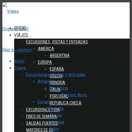
INICIO
VIAJES
EXCURSIONES, VISITAS Y ENTRADAS
AMERICA
Skip to content
ARGENTINA
Inicio
EUROPA
Viajes
ESPAÑA
Excursiones, visitas y entradas
GRECIA
America
HUNGRIA
Argentina
ITALIA
Buenos Aires
PORTUGAL
Europa
REPUBLICA CHECA
España
EXCURSIONES 1 DIA
Grecia
FINES DE SEMANA
Hungria
SALIDAS PUENTES
Italia
MAYORES DE 55