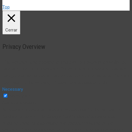
Top
Cerrar
Privacy Overview
This website uses cookies to improve your experience while you
navigate through the website. Out of these, the cookies that are
categorized as necessary are stored on your browser as they are
essential for the working of basic functionalities of the
...
Necessary
Necessary
Siempre activado
Necessary cookies are absolutely essential for the website to
function properly. This category only includes cookies that
ensures basic functionalities and security features of the
website. These cookies do not store any personal information.