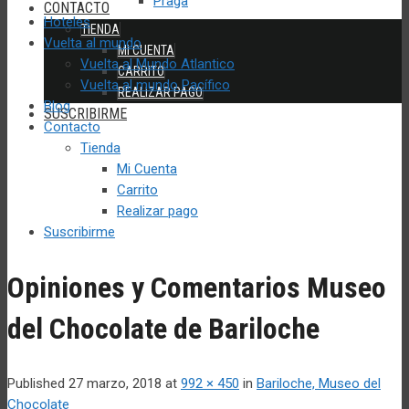
Praga
CONTACTO
Hoteles
TIENDA
Vuelta al mundo
MI CUENTA
Vuelta al Mundo Atlantico
CARRITO
Vuelta al mundo Pacífico
REALIZAR PAGO
Blog
SUSCRIBIRME
Contacto
Tienda
Mi Cuenta
Carrito
Realizar pago
Suscribirme
Opiniones y Comentarios Museo
del Chocolate de Bariloche
Published
27 marzo, 2018
at
992 × 450
in
Bariloche, Museo del
Chocolate