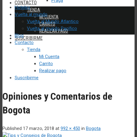
Praga
CONTACTO
Hoteles
TIENDA
Vuelta al mundo
MI CUENTA
Vuelta al Mundo Atlantico
CARRITO
Vuelta al mundo Pacífico
REALIZAR PAGO
Blog
SUSCRIBIRME
Contacto
Tienda
Mi Cuenta
Carrito
Realizar pago
Suscribirme
Opiniones y Comentarios de
Bogota
Published
17 marzo, 2018
at
992 × 450
in
Bogota