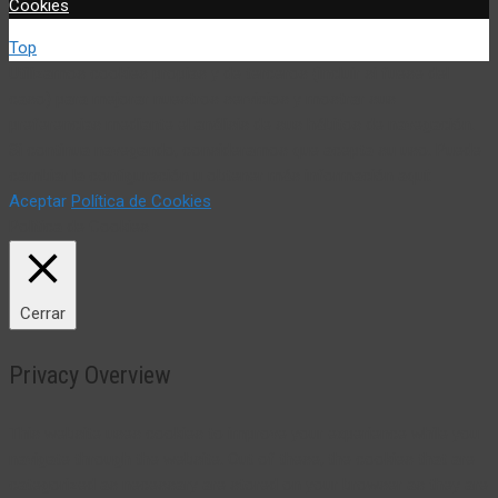
Cookies
Top
Utilizamos cookies propias y de terceros (incluir si fuese del
caso) para mejorar nuestros servicios y mostrar sus
preferencias mediante el análisis de sus hábitos de navegación.
Si continua navegando, consideramos que acepta su uso. Puede
cambiar la configuración u obtener más información aquí:
Aceptar
Política de Cookies
Política de Cookies
Cerrar
Privacy Overview
This website uses cookies to improve your experience while you
navigate through the website. Out of these, the cookies that are
categorized as necessary are stored on your browser as they are