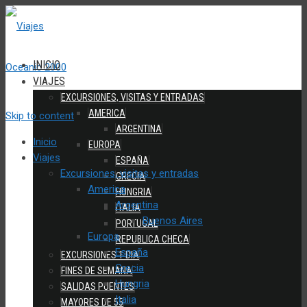
INICIO
VIAJES
EXCURSIONES, VISITAS Y ENTRADAS
AMERICA
Skip to content
ARGENTINA
Inicio
EUROPA
Viajes
ESPAÑA
Excursiones, visitas y entradas
GRECIA
America
HUNGRIA
Argentina
ITALIA
Buenos Aires
PORTUGAL
Europa
REPUBLICA CHECA
España
EXCURSIONES 1 DIA
Grecia
FINES DE SEMANA
Hungria
SALIDAS PUENTES
Italia
MAYORES DE 55