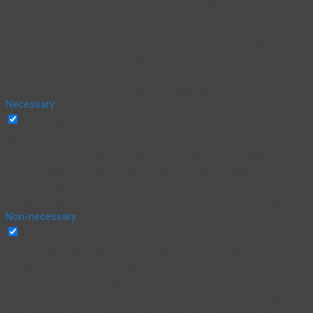
essential for the working of basic functionalities of the website.
We also use third-party cookies that help us analyze and
understand how you use this website. These cookies will be
stored in your browser only with your consent. You also have the
option to opt-out of these cookies. But opting out of some of
these cookies may affect your browsing experience.
Necessary
Necessary
Siempre activado
Necessary cookies are absolutely essential for the website to
function properly. This category only includes cookies that
ensures basic functionalities and security features of the
website. These cookies do not store any personal information.
Non-necessary
Non-necessary
Any cookies that may not be particularly necessary for the
website to function and is used specifically to collect user
personal data via analytics, ads, other embedded contents are
termed as non-necessary cookies. It is mandatory to procure