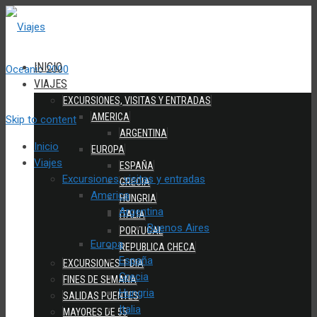
INICIO
VIAJES
EXCURSIONES, VISITAS Y ENTRADAS
AMERICA
Skip to content
ARGENTINA
Inicio
EUROPA
Viajes
ESPAÑA
Excursiones, visitas y entradas
GRECIA
America
HUNGRIA
Argentina
ITALIA
Buenos Aires
PORTUGAL
Europa
REPUBLICA CHECA
España
EXCURSIONES 1 DIA
Grecia
FINES DE SEMANA
Hungria
SALIDAS PUENTES
Italia
MAYORES DE 55