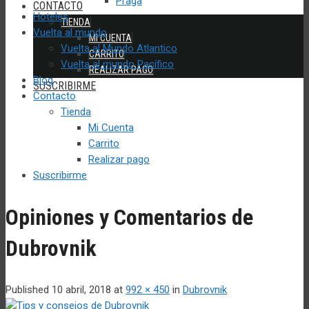
Praga
CONTACTO
Hoteles
TIENDA
Vuelta al mundo
MI CUENTA
Vuelta al Mundo Atlantico
CARRITO
Vuelta al mundo Pacífico
REALIZAR PAGO
Blog
SUSCRIBIRME
Contacto
Tienda
Mi Cuenta
Carrito
Realizar pago
Suscribirme
Opiniones y Comentarios de
Dubrovnik
Published
10 abril, 2018
at
992 × 450
in
Dubrovnik