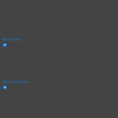
essential for the working of basic functionalities of the website.
We also use third-party cookies that help us analyze and
understand how you use this website. These cookies will be
stored in your browser only with your consent. You also have the
option to opt-out of these cookies. But opting out of some of
these cookies may affect your browsing experience.
Necessary
Necessary
Siempre activado
Necessary cookies are absolutely essential for the website to
function properly. This category only includes cookies that
ensures basic functionalities and security features of the
website. These cookies do not store any personal information.
Non-necessary
Non-necessary
Any cookies that may not be particularly necessary for the
website to function and is used specifically to collect user
personal data via analytics, ads, other embedded contents are
termed as non-necessary cookies. It is mandatory to procure