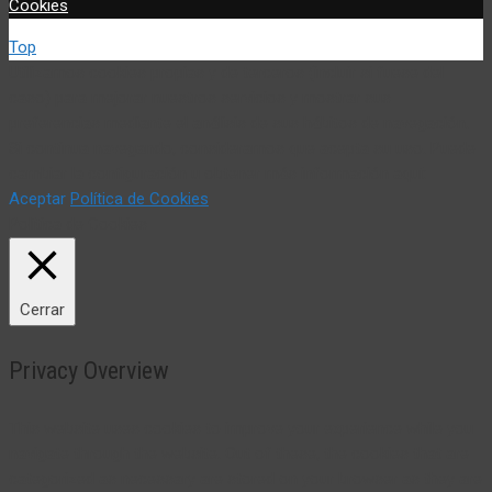
Cookies
Top
Utilizamos cookies propias y de terceros (incluir si fuese del
caso) para mejorar nuestros servicios y mostrar sus
preferencias mediante el análisis de sus hábitos de navegación.
Si continua navegando, consideramos que acepta su uso. Puede
cambiar la configuración u obtener más información aquí:
Aceptar
Política de Cookies
Política de Cookies
Cerrar
Privacy Overview
This website uses cookies to improve your experience while you
navigate through the website. Out of these, the cookies that are
categorized as necessary are stored on your browser as they are