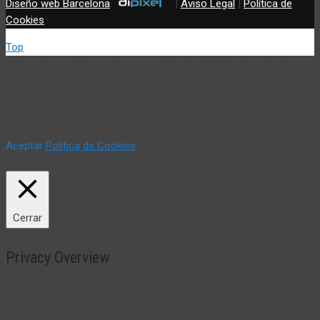
Diseño web Barcelona
:
|
Aviso Legal
|
Política de
Cookies
Top
Utilizamos cookies propias y de terceros (incluir si fuese del
caso) para mejorar nuestros servicios y mostrar sus
preferencias mediante el análisis de sus hábitos de navegación.
Si continua navegando, consideramos que acepta su uso. Puede
cambiar la configuración u obtener más información aquí:
Aceptar
Política de Cookies
Política de Cookies
Cerrar
Privacy Overview
This website uses cookies to improve your experience while you
navigate through the website. Out of these, the cookies that are