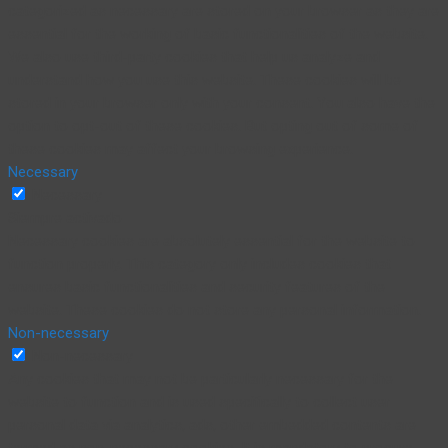
categorized as necessary are stored on your browser as they are
essential for the working of basic functionalities of the website.
We also use third-party cookies that help us analyze and
understand how you use this website. These cookies will be
stored in your browser only with your consent. You also have the
option to opt-out of these cookies. But opting out of some of
these cookies may affect your browsing experience.
Necessary
Necessary
Siempre activado
Necessary cookies are absolutely essential for the website to
function properly. This category only includes cookies that
ensures basic functionalities and security features of the
website. These cookies do not store any personal information.
Non-necessary
Non-necessary
Any cookies that may not be particularly necessary for the
website to function and is used specifically to collect user
personal data via analytics, ads, other embedded contents are