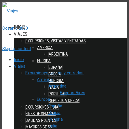
INICIO
VIAJES
EXCURSIONES, VISITAS Y ENTRADAS
AMERICA
Skip to content
ARGENTINA
Inicio
EUROPA
Viajes
ESPAÑA
Excursiones, visitas y entradas
GRECIA
America
HUNGRIA
Argentina
ITALIA
Buenos Aires
PORTUGAL
Europa
REPUBLICA CHECA
España
EXCURSIONES 1 DIA
Grecia
FINES DE SEMANA
Hungria
SALIDAS PUENTES
Italia
MAYORES DE 55