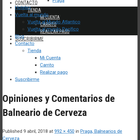
Praga
CONTACTO
Hoteles
TIENDA
Vuelta al mundo
MI CUENTA
Vuelta al Mundo Atlantico
CARRITO
Vuelta al mundo Pacífico
REALIZAR PAGO
Blog
SUSCRIBIRME
Contacto
Tienda
Mi Cuenta
Carrito
Realizar pago
Suscribirme
Opiniones y Comentarios de
Balneario de Cerveza
Published
9 abril, 2018
at
992 × 450
in
Praga, Balnearios de
Cerveza