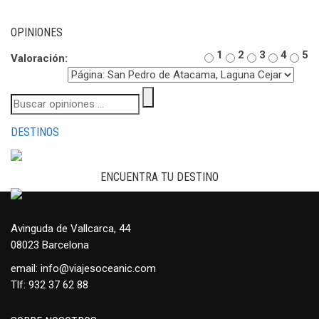
OPINIONES
1
2
3
4
5
Valoración:
DESTINOS
ENCUENTRA TU DESTINO
Avinguda de Vallcarca, 44
08023 Barcelona
email:
info@viajesoceanic.com
Tlf:
932 37 62 88