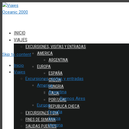
INICIO
VIAJES
EXCURSIONES, VISITAS Y ENTRADAS
AMERICA
Skip to content
ARGENTINA
Inicio
EUROPA
Viajes
ESPAÑA
Excursiones, visitas y entradas
GRECIA
America
HUNGRIA
Argentina
ITALIA
Buenos Aires
PORTUGAL
Europa
REPUBLICA CHECA
España
EXCURSIONES 1 DIA
Grecia
FINES DE SEMANA
Hungria
SALIDAS PUENTES