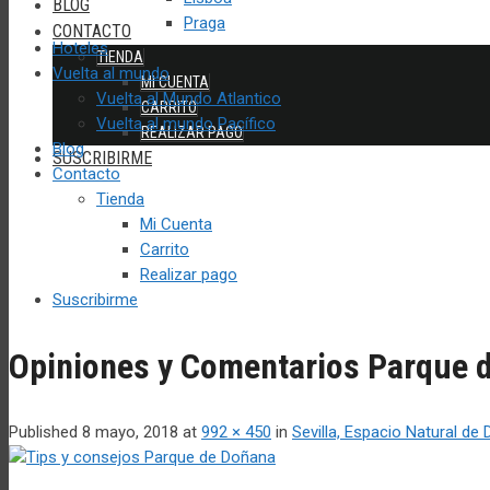
BLOG
Praga
CONTACTO
Hoteles
TIENDA
Vuelta al mundo
MI CUENTA
Vuelta al Mundo Atlantico
CARRITO
Vuelta al mundo Pacífico
REALIZAR PAGO
Blog
SUSCRIBIRME
Contacto
Tienda
Mi Cuenta
Carrito
Realizar pago
Suscribirme
Opiniones y Comentarios Parque 
Published
8 mayo, 2018
at
992 × 450
in
Sevilla, Espacio Natural de