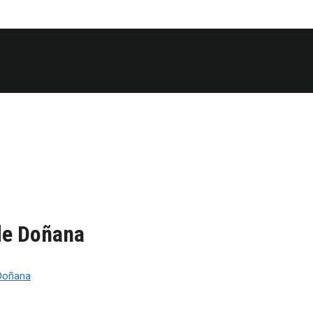
de Doñana
 Doñana