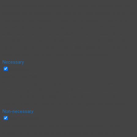
navigate through the website. Out of these, the cookies that are
categorized as necessary are stored on your browser as they are
essential for the working of basic functionalities of the website.
We also use third-party cookies that help us analyze and
understand how you use this website. These cookies will be
stored in your browser only with your consent. You also have the
option to opt-out of these cookies. But opting out of some of
these cookies may affect your browsing experience.
Necessary
Necessary
Siempre activado
Necessary cookies are absolutely essential for the website to
function properly. This category only includes cookies that
ensures basic functionalities and security features of the
website. These cookies do not store any personal information.
Non-necessary
Non-necessary
Any cookies that may not be particularly necessary for the
website to function and is used specifically to collect user