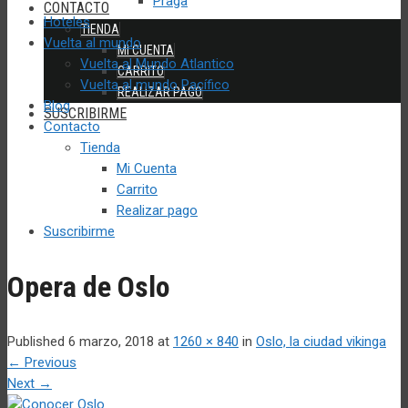
Praga
CONTACTO
Hoteles
TIENDA
Vuelta al mundo
MI CUENTA
Vuelta al Mundo Atlantico
CARRITO
Vuelta al mundo Pacífico
REALIZAR PAGO
Blog
SUSCRIBIRME
Contacto
Tienda
Mi Cuenta
Carrito
Realizar pago
Suscribirme
Opera de Oslo
Published
6 marzo, 2018
at
1260 × 840
in
Oslo, la ciudad vikinga
←
Previous
Next
→