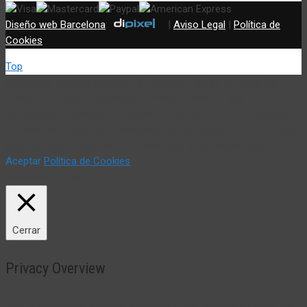
Diseño web Barcelona
:
|
Aviso Legal
|
Política de
Cookies
Top
Utilizamos cookies propias y de terceros (incluir si fuese del
caso) para mejorar nuestros servicios y mostrar sus
preferencias mediante el análisis de sus hábitos de navegación.
Si continua navegando, consideramos que acepta su uso. Puede
cambiar la configuración u obtener más información aquí:
Aceptar
Política de Cookies
Política de Cookies
Cerrar
Privacy Overview
This website uses cookies to improve your experience while you