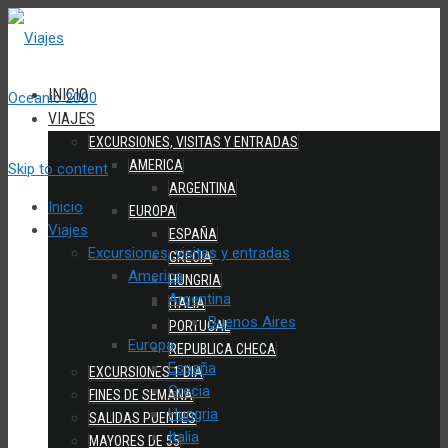
INICIO
VIAJES
EXCURSIONES, VISITAS Y ENTRADAS
AMERICA
Skip to content
ARGENTINA
Inicio
EUROPA
Viajes
ESPAÑA
Excursiones, visitas y entradas
GRECIA
America
HUNGRIA
Argentina
ITALIA
Buenos Aires
PORTUGAL
Europa
REPUBLICA CHECA
España
EXCURSIONES 1 DIA
Grecia
FINES DE SEMANA
Hungria
SALIDAS PUENTES
Italia
MAYORES DE 55