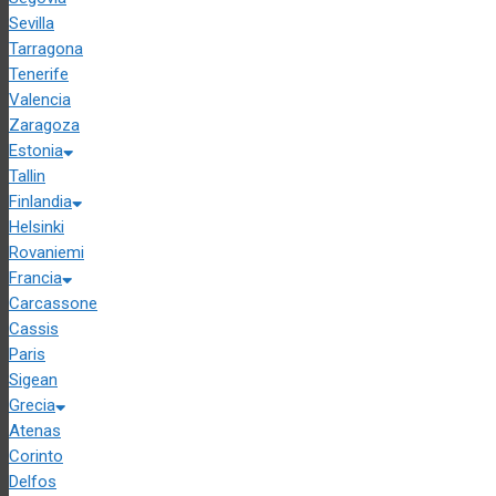
Sevilla
Tarragona
Tenerife
Valencia
Zaragoza
Estonia
Tallin
Finlandia
Helsinki
Rovaniemi
Francia
Carcassone
Cassis
Paris
Sigean
Grecia
Atenas
Corinto
Delfos