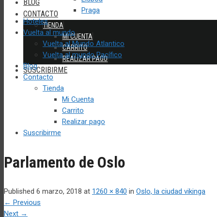
BLOG
Praga
CONTACTO
Hoteles
TIENDA
Vuelta al mundo
MI CUENTA
Vuelta al Mundo Atlantico
CARRITO
Vuelta al mundo Pacífico
REALIZAR PAGO
Blog
SUSCRIBIRME
Contacto
Tienda
Mi Cuenta
Carrito
Realizar pago
Suscribirme
Parlamento de Oslo
Published
6 marzo, 2018
at
1260 × 840
in
Oslo, la ciudad vikinga
←
Previous
Next
→