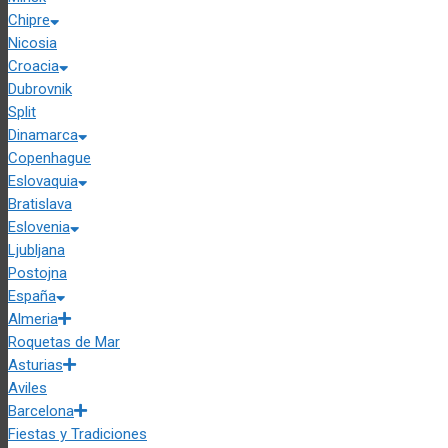
Chipre
Nicosia
Croacia
Dubrovnik
Split
Dinamarca
Copenhague
Eslovaquia
Bratislava
Eslovenia
Ljubljana
Postojna
España
Almeria
Roquetas de Mar
Asturias
Aviles
Barcelona
Fiestas y Tradiciones