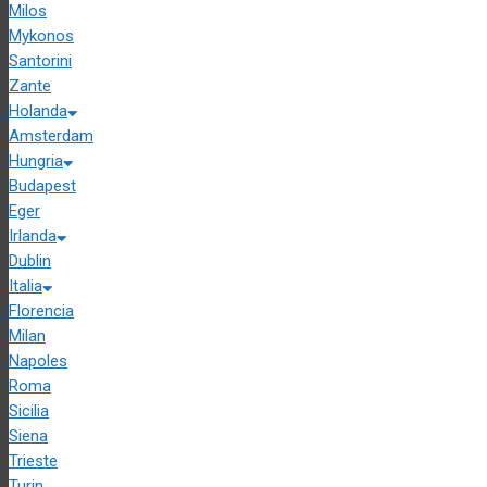
Milos
Mykonos
Santorini
Zante
Holanda
Amsterdam
Hungria
Budapest
Eger
Irlanda
Dublin
Italia
Florencia
Milan
Napoles
Roma
Sicilia
Siena
Trieste
Turin