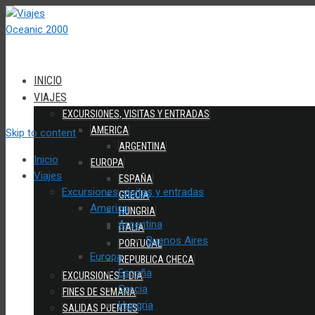
INICIO
VIAJES
EXCURSIONES, VISITAS Y ENTRADAS
AMERICA
Skip to content
ARGENTINA
Inicio
EUROPA
Viajes
ESPAÑA
Excursiones, visitas y entradas
GRECIA
America
HUNGRIA
Argentina
ITALIA
Buenos Aires
PORTUGAL
Europa
REPUBLICA CHECA
España
EXCURSIONES 1 DIA
Grecia
FINES DE SEMANA
Hungria
SALIDAS PUENTES