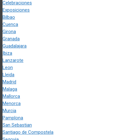
Celebraciones
Exposiciones
Bilbao
Cuenca
Girona
Granada
Guadalajara
Ibiza
Lanzarote
Leon
Lleida
Madrid
Malaga
Mallorca
Menorca
Murcia
Pamplona
San Sebastian
Santiago de Compostela
Segovia