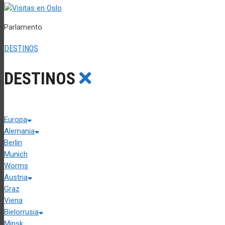
Parlamento
DESTINOS
DESTINOS
Europa
Alemania
Berlin
Munich
Worms
Austria
Graz
Viena
Bielorrusia
Minsk