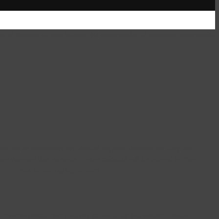
te el análisis de sus hábitos de navegación. Si continua navegando,
gorized as necessary are stored on your browser as they are
how you use this website. These cookies will be stored in your
ffect your browsing experience.
 functionalities and security features of the website. These