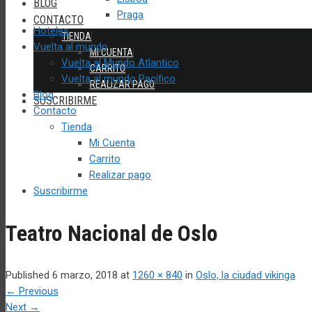
BLOG
Praga
CONTACTO
Hoteles
TIENDA
Vuelta al mundo
MI CUENTA
Vuelta al Mundo Atlantico
CARRITO
Vuelta al mundo Pacífico
REALIZAR PAGO
Blog
SUSCRIBIRME
Contacto
Tienda
Mi Cuenta
Carrito
Realizar pago
Suscribirme
Teatro Nacional de Oslo
Published
6 marzo, 2018
at
1260 × 840
in
Oslo, la ciudad vikinga
←
Previous
Next
→