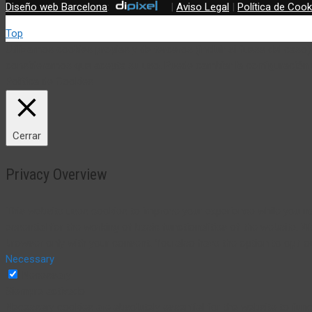
Diseño web Barcelona
:
|
Aviso Legal
|
Política de Cook
Top
Utilizamos cookies propias y de terceros (incluir si fuese del cas
consideramos que acepta su uso. Puede cambiar la configuración
Política de Cookies
Cerrar
Privacy Overview
This website uses cookies to improve your experience while you na
essential for the working of basic functionalities of the website. 
browser only with your consent. You also have the option to opt-o
Necessary
Necessary
Siempre activado
Necessary cookies are absolutely essential for the website to funct