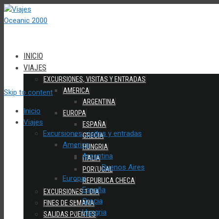
INICIO
VIAJES
EXCURSIONES, VISITAS Y ENTRADAS
AMERICA
Skip to content
ARGENTINA
Inicio
EUROPA
Viajes
ESPAÑA
Excursiones, visitas y entradas
GRECIA
America
HUNGRIA
Argentina
ITALIA
Buenos Aires
PORTUGAL
Europa
REPUBLICA CHECA
España
EXCURSIONES 1 DIA
Grecia
FINES DE SEMANA
Hungria
SALIDAS PUENTES