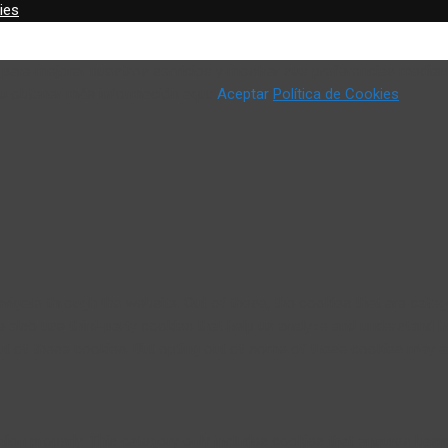
ies
o) para mejorar nuestros servicios y mostrar sus preferencias median
 u obtener más información aquí:
Aceptar
Política de Cookies
vigate through the website. Out of these, the cookies that are cate
We also use third-party cookies that help us analyze and understand 
ut of these cookies. But opting out of some of these cookies may a
ion properly. This category only includes cookies that ensures basic