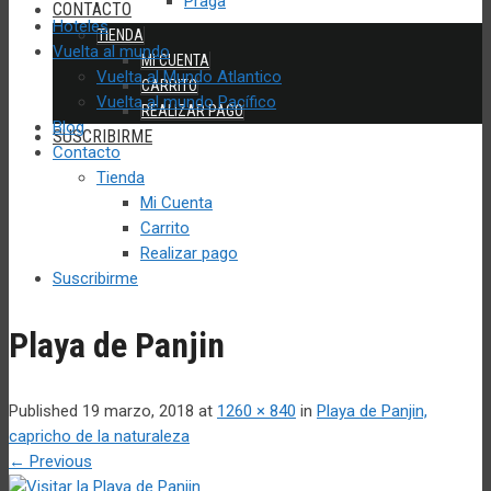
Praga
CONTACTO
Hoteles
TIENDA
Vuelta al mundo
MI CUENTA
Vuelta al Mundo Atlantico
CARRITO
Vuelta al mundo Pacífico
REALIZAR PAGO
Blog
SUSCRIBIRME
Contacto
Tienda
Mi Cuenta
Carrito
Realizar pago
Suscribirme
Playa de Panjin
Published
19 marzo, 2018
at
1260 × 840
in
Playa de Panjin,
capricho de la naturaleza
←
Previous