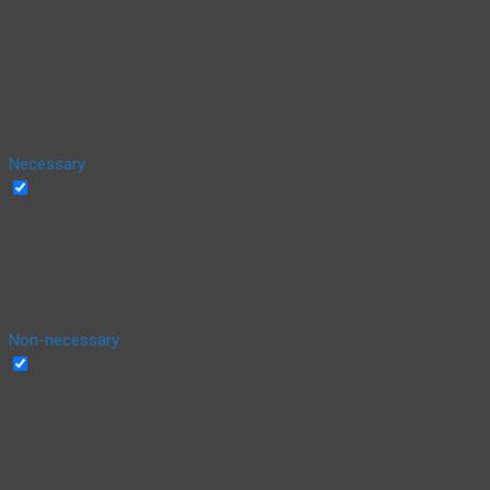
essential for the working of basic functionalities of the website.
We also use third-party cookies that help us analyze and
understand how you use this website. These cookies will be
stored in your browser only with your consent. You also have the
option to opt-out of these cookies. But opting out of some of
these cookies may affect your browsing experience.
Necessary
Necessary
Siempre activado
Necessary cookies are absolutely essential for the website to
function properly. This category only includes cookies that
ensures basic functionalities and security features of the
website. These cookies do not store any personal information.
Non-necessary
Non-necessary
Any cookies that may not be particularly necessary for the
website to function and is used specifically to collect user
personal data via analytics, ads, other embedded contents are
termed as non-necessary cookies. It is mandatory to procure