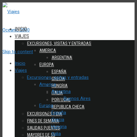
INICIO
VIAJES
EXCURSIONES, VISITAS Y ENTRADAS
AMERICA
Skip to content
ARGENTINA
Inicio
EUROPA
Viajes
ESPAÑA
Excursiones, visitas y entradas
GRECIA
America
HUNGRIA
Argentina
ITALIA
Buenos Aires
PORTUGAL
Europa
REPUBLICA CHECA
España
EXCURSIONES 1 DIA
Grecia
FINES DE SEMANA
Hungria
SALIDAS PUENTES
Italia
MAYORES DE 55