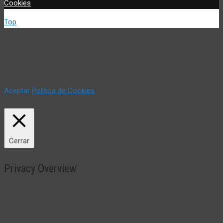
Cookies
Top
Utilizamos cookies propias y de terceros (incluir si fuese del
caso) para mejorar nuestros servicios y mostrar sus
preferencias mediante el análisis de sus hábitos de navegación.
Si continua navegando, consideramos que acepta su uso. Puede
cambiar la configuración u obtener más información aquí:
Aceptar
Política de Cookies
Política de Cookies
Cerrar
Privacy Overview
This website uses cookies to improve your experience while you
navigate through the website. Out of these, the cookies that are
categorized as necessary are stored on your browser as they are