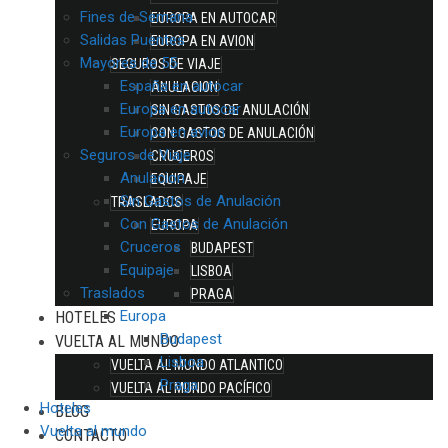
Fines de Semana
EUROPA EN AUTOCAR
Salidas Puentes
EUROPA EN AVION
Mayores de 55
SEGUROS DE VIAJE
España en autocar
ANULACION
Europa en autocar
SIN GASTOS DE ANULACIÓN
Europa en avion
CON GASTOS DE ANULACIÓN
Seguros de Viaje
CRUCEROS
Anulacion
EQUIPAJE
Sin Gastos de Anulación
TRASLADOS
Con Gastos de Anulación
EUROPA
Cruceros
BUDAPEST
Equipaje
LISBOA
Traslados
PRAGA
Europa
HOTELES
Budapest
VUELTA AL MUNDO
Lisboa
VUELTA AL MUNDO ATLANTICO
Praga
VUELTA AL MUNDO PACÍFICO
Hoteles
BLOG
Vuelta al mundo
CONTACTO