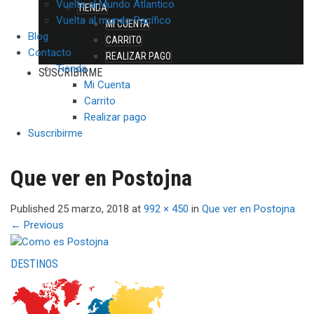
Vuelta al Mundo Atlantico
TIENDA
Vuelta al mundo Pacífico
MI CUENTA
Blog
CARRITO
Contacto
REALIZAR PAGO
Tienda
SUSCRIBIRME
Mi Cuenta
Carrito
Realizar pago
Suscribirme
Que ver en Postojna
Published
25 marzo, 2018
at
992 × 450
in
Que ver en Postojna
←
Previous
DESTINOS