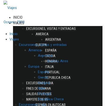
INICIO
VIAJES
EXCURSIONES, VISITAS Y ENTRADAS
Inicio
AMERICA
Viajes
ARGENTINA
Excursiones, visitas y entradas
EUROPA
America
ESPAÑA
Argentina
GRECIA
Buenos Aires
HUNGRIA
Europa
ITALIA
España
PORTUGAL
Grecia
REPUBLICA CHECA
Hungria
EXCURSIONES 1 DIA
Italia
FINES DE SEMANA
Portugal
SALIDAS PUENTES
Republica Checa
MAYORES DE 55
Excursiones 1 dia
ESPAÑA EN AUTOCAR