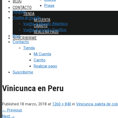
BLOG
Praga
CONTACTO
Hoteles
TIENDA
Vuelta al mundo
MI CUENTA
Vuelta al Mundo Atlantico
CARRITO
Vuelta al mundo Pacífico
REALIZAR PAGO
Blog
SUSCRIBIRME
Contacto
Tienda
Mi Cuenta
Carrito
Realizar pago
Suscribirme
Vinicunca en Peru
Published
18 marzo, 2018
at
1260 × 840
in
Vinicunca, paleta de col
←
Previous
Next
→