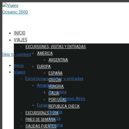
INICIO
VIAJES
EXCURSIONES, VISITAS Y ENTRADAS
AMERICA
Skip to content
ARGENTINA
Inicio
EUROPA
Viajes
ESPAÑA
Excursiones, visitas y entradas
GRECIA
America
HUNGRIA
Argentina
ITALIA
Buenos Aires
PORTUGAL
Europa
REPUBLICA CHECA
España
EXCURSIONES 1 DIA
Grecia
FINES DE SEMANA
Hungria
SALIDAS PUENTES