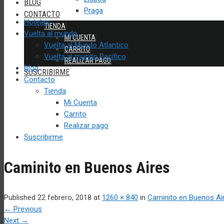
BLOG
Praga
CONTACTO
Hoteles
TIENDA
Vuelta al mundo
MI CUENTA
Vuelta al Mundo Atlantico
CARRITO
Vuelta al mundo Pacífico
REALIZAR PAGO
Blog
SUSCRIBIRME
Contacto
Tienda
Mi Cuenta
Carrito
Realizar pago
Suscribirme
Caminito en Buenos Aires
Published
22 febrero, 2018
at
1260 × 840
in
Caminito en Buenos Ai
←
Previous
Next
→