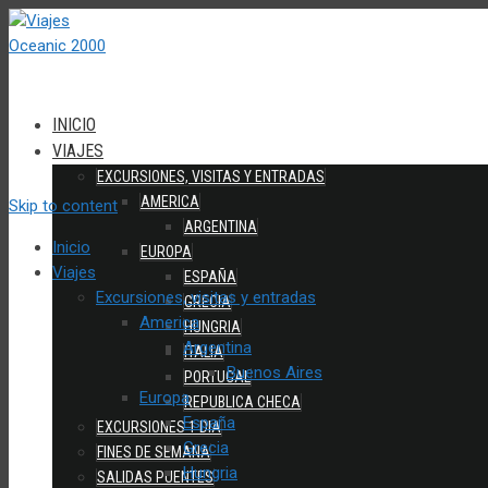
INICIO
VIAJES
EXCURSIONES, VISITAS Y ENTRADAS
AMERICA
Skip to content
ARGENTINA
Inicio
EUROPA
Viajes
ESPAÑA
Excursiones, visitas y entradas
GRECIA
America
HUNGRIA
Argentina
ITALIA
Buenos Aires
PORTUGAL
Europa
REPUBLICA CHECA
España
EXCURSIONES 1 DIA
Grecia
FINES DE SEMANA
Hungria
SALIDAS PUENTES