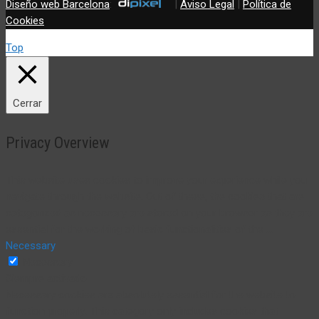
Diseño web Barcelona
:
|
Aviso Legal
|
Política de
Cookies
Top
Cerrar
Privacy Overview
This website uses cookies to improve your experience while you
navigate through the website. Out of these, the cookies that are
categorized as necessary are stored on your browser as they are
essential for the working of basic functionalities of the
...
Necessary
Necessary
Siempre activado
Necessary cookies are absolutely essential for the website to
function properly. This category only includes cookies that