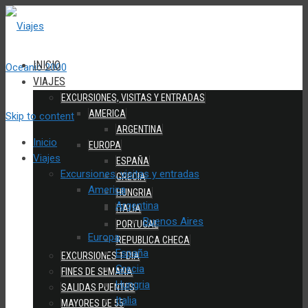
INICIO
VIAJES
EXCURSIONES, VISITAS Y ENTRADAS
AMERICA
Skip to content
ARGENTINA
Inicio
EUROPA
Viajes
ESPAÑA
Excursiones, visitas y entradas
GRECIA
America
HUNGRIA
Argentina
ITALIA
Buenos Aires
PORTUGAL
Europa
REPUBLICA CHECA
España
EXCURSIONES 1 DIA
Grecia
FINES DE SEMANA
Hungria
SALIDAS PUENTES
Italia
MAYORES DE 55