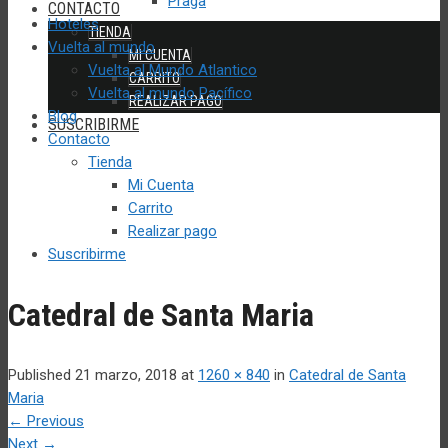
Praga
CONTACTO
Hoteles
TIENDA
Vuelta al mundo
MI CUENTA
Vuelta al Mundo Atlantico
CARRITO
Vuelta al mundo Pacífico
REALIZAR PAGO
Blog
SUSCRIBIRME
Contacto
Tienda
Mi Cuenta
Carrito
Realizar pago
Suscribirme
Catedral de Santa Maria
Published
21 marzo, 2018
at
1260 × 840
in
Catedral de Santa
Maria
←
Previous
Next
→