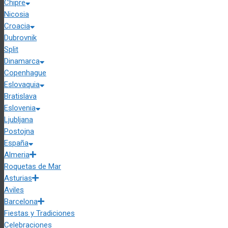
Chipre
Nicosia
Croacia
Dubrovnik
Split
Dinamarca
Copenhague
Eslovaquia
Bratislava
Eslovenia
Ljubljana
Postojna
España
Almeria
Roquetas de Mar
Asturias
Aviles
Barcelona
Fiestas y Tradiciones
Celebraciones