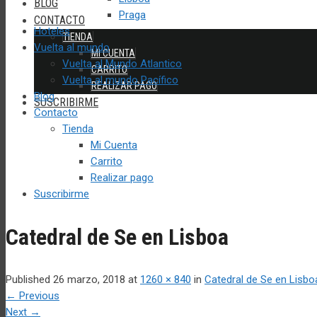
BLOG
Praga
CONTACTO
Hoteles
TIENDA
Vuelta al mundo
MI CUENTA
Vuelta al Mundo Atlantico
CARRITO
Vuelta al mundo Pacífico
REALIZAR PAGO
Blog
SUSCRIBIRME
Contacto
Tienda
Mi Cuenta
Carrito
Realizar pago
Suscribirme
Catedral de Se en Lisboa
Published
26 marzo, 2018
at
1260 × 840
in
Catedral de Se en Lisbo
←
Previous
Next
→