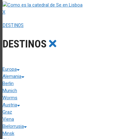
X
DESTINOS
DESTINOS
Europa
Alemania
Berlin
Munich
Worms
Austria
Graz
Viena
Bielorrusia
Minsk