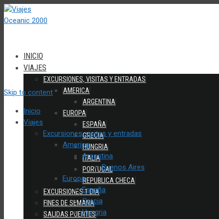
INICIO
VIAJES
EXCURSIONES, VISITAS Y ENTRADAS
AMERICA
Skip to content
ARGENTINA
Inicio
EUROPA
Viajes
ESPAÑA
Excursiones, visitas y entradas
GRECIA
America
HUNGRIA
Argentina
ITALIA
Buenos Aires
PORTUGAL
Europa
REPUBLICA CHECA
España
EXCURSIONES 1 DIA
Grecia
FINES DE SEMANA
Hungria
SALIDAS PUENTES