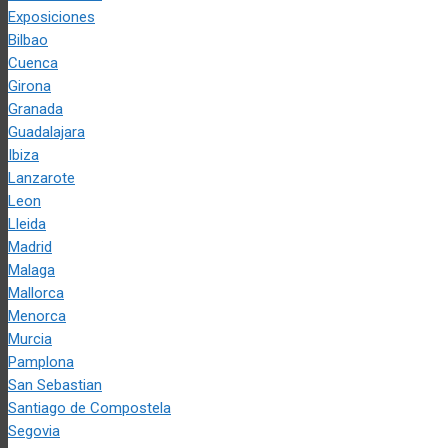
Exposiciones
Bilbao
Cuenca
Girona
Granada
Guadalajara
Ibiza
Lanzarote
Leon
Lleida
Madrid
Malaga
Mallorca
Menorca
Murcia
Pamplona
San Sebastian
Santiago de Compostela
Segovia