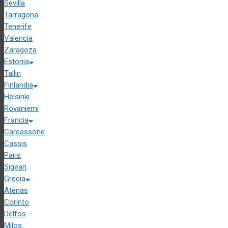
Sevilla
Tarragona
Tenerife
Valencia
Zaragoza
Estonia
Tallin
Finlandia
Helsinki
Rovaniemi
Francia
Carcassone
Cassis
Paris
Sigean
Grecia
Atenas
Corinto
Delfos
Milos