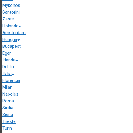
Mykonos
Santorini
Zante
Holanda
Amsterdam
Hungria
Budapest
Eger
Irlanda
Dublin
Italia
Florencia
Milan
Napoles
Roma
Sicilia
Siena
Trieste
Turin