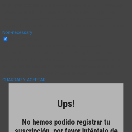
Necessary cookies are absolutely essential for the website to
function properly. This category only includes cookies that
ensures basic functionalities and security features of the
website. These cookies do not store any personal information.
Non-necessary
Non-necessary
Any cookies that may not be particularly necessary for the
website to function and is used specifically to collect user
personal data via analytics, ads, other embedded contents are
termed as non-necessary cookies. It is mandatory to procure
user consent prior to running these cookies on your website.
GUARDAR Y ACEPTAR
Ups!
No hemos podido registrar tu
suscripción, por favor inténtalo de