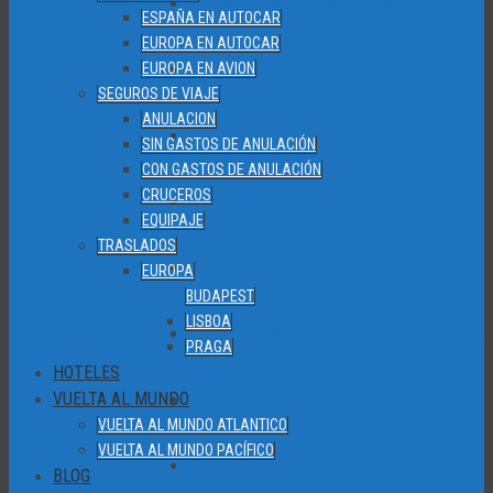
El Bastion de los Pescadores
ESPAÑA EN AUTOCAR
EUROPA EN AUTOCAR
EUROPA EN AVION
Excursion al Recodo del Danubio
SEGUROS DE VIAJE
ANULACION
Los Zapatos del Danubio
SIN GASTOS DE ANULACIÓN
CON GASTOS DE ANULACIÓN
CRUCEROS
Puente de la Libertad
EQUIPAJE
TRASLADOS
Spa Szechenyi
EUROPA
BUDAPEST
LISBOA
Traslado desde el Aeropuerto a la ciudad
PRAGA
HOTELES
VUELTA AL MUNDO
Traslado desde la ciudad al Aeropuerto
VUELTA AL MUNDO ATLANTICO
VUELTA AL MUNDO PACÍFICO
Visita de la Ciudad
BLOG