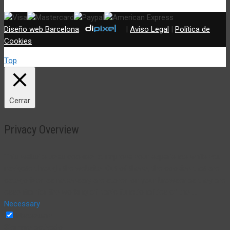
Diseño web Barcelona
:
|
Aviso Legal
|
Política de
Cookies
Top
Cerrar
Privacy Overview
This website uses cookies to improve your experience while you
navigate through the website. Out of these, the cookies that are
categorized as necessary are stored on your browser as they are
essential for the working of basic functionalities of the
...
Necessary
Necessary
Siempre activado