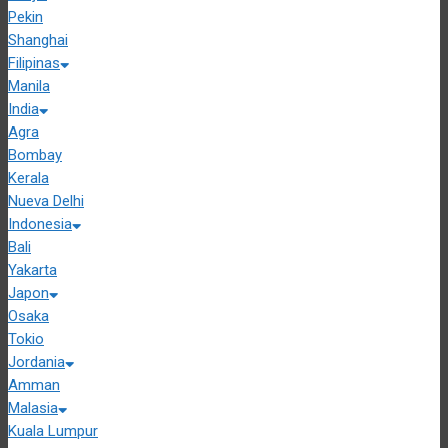
Pekin
Shanghai
Filipinas
Manila
India
Agra
Bombay
Kerala
Nueva Delhi
Indonesia
Bali
Yakarta
Japon
Osaka
Tokio
Jordania
Amman
Malasia
Kuala Lumpur