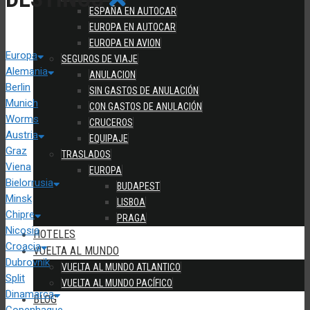
ESPAÑA EN AUTOCAR
EUROPA EN AUTOCAR
EUROPA EN AVION
Europa
SEGUROS DE VIAJE
Alemania
ANULACION
Berlin
SIN GASTOS DE ANULACIÓN
Munich
CON GASTOS DE ANULACIÓN
Worms
CRUCEROS
Austria
EQUIPAJE
Graz
TRASLADOS
Viena
EUROPA
Bielorrusia
BUDAPEST
Minsk
LISBOA
Chipre
PRAGA
Nicosia
HOTELES
Croacia
VUELTA AL MUNDO
Dubrovnik
VUELTA AL MUNDO ATLANTICO
Split
VUELTA AL MUNDO PACÍFICO
Dinamarca
BLOG
Copenhague