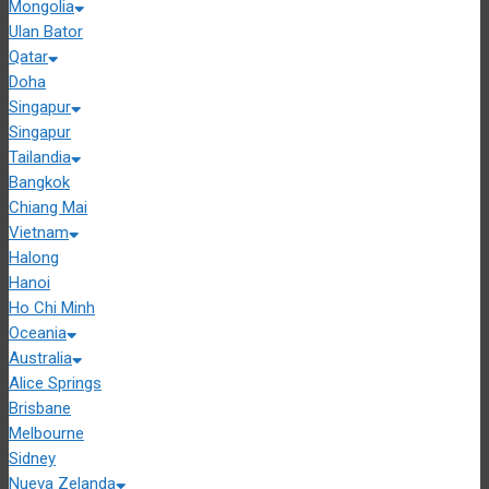
Mongolia
Ulan Bator
Qatar
Doha
Singapur
Singapur
Tailandia
Bangkok
Chiang Mai
Vietnam
Halong
Hanoi
Ho Chi Minh
Oceania
Australia
Alice Springs
Brisbane
Melbourne
Sidney
Nueva Zelanda