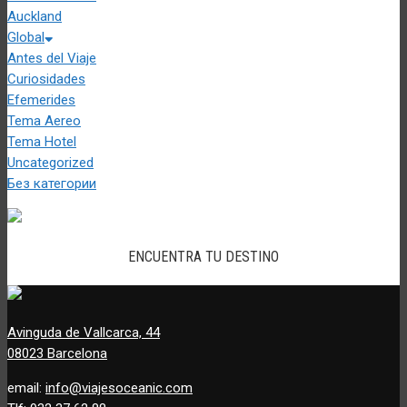
Auckland
Global
Antes del Viaje
Curiosidades
Efemerides
Tema Aereo
Tema Hotel
Uncategorized
Без категории
ENCUENTRA TU DESTINO
Avinguda de Vallcarca, 44
08023 Barcelona
email:
info@viajesoceanic.com