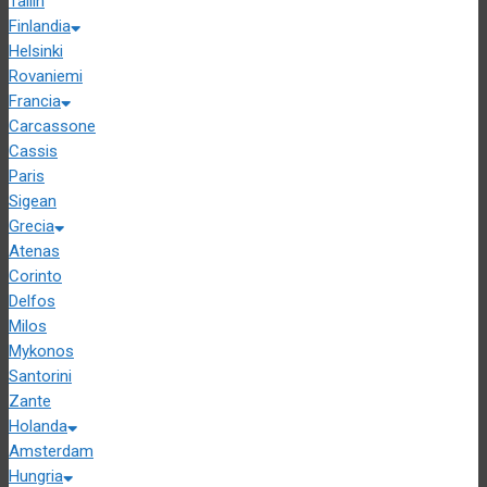
Tallin
Finlandia
Helsinki
Rovaniemi
Francia
Carcassone
Cassis
Paris
Sigean
Grecia
Atenas
Corinto
Delfos
Milos
Mykonos
Santorini
Zante
Holanda
Amsterdam
Hungria