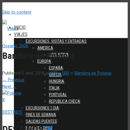
Skip to content
INICIO
VIAJES
EXCURSIONES, VISITAS Y ENTRADAS
AMERICA
Bandera de Polonia
ARGENTINA
EUROPA
ESPAÑA
Published
6 abril, 2018
at
800 × 500
in
Bandera de Polonia
GRECIA
←
Previous
HUNGRIA
Next
→
ITALIA
PORTUGAL
X
REPUBLICA CHECA
EXCURSIONES 1 DIA
DESTINOS
FINES DE SEMANA
SALIDAS PUENTES
DESTINOS
MAYORES DE 55