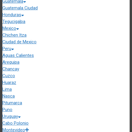
Guatemala
Guatemala Ciudad
Honduras
Tegucigalpa
Mexico
Chichen Itza
Ciudad de Mexico
Peru
Aguas Calientes
Arequipa
Chancay
Cuzco
Huaraz
Lima
Nasca
Pitumarca
Puno
Uruguay
Cabo Polonio
Montevideo