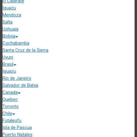
El Calafate
Iguazu
Mendoza
Salta
Ushuaia
Bolivia
Cochabamba
Santa Cruz de la Sierra
Uyuni
Brasil
Iguazu
Rio de Janeiro
Salvador de Bahia
Canada
Quebec
Toronto
Chile
Futaleufu
Isla de Pascua
Puerto Natales