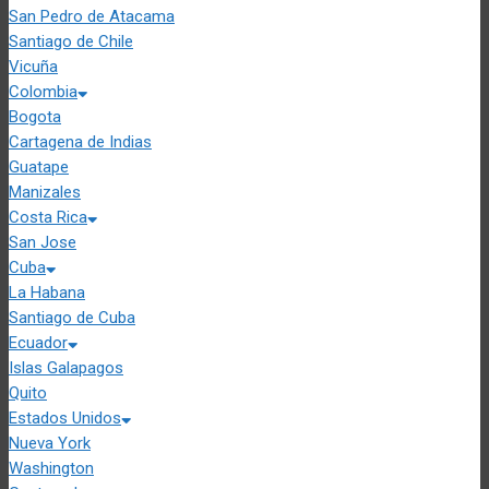
San Pedro de Atacama
Santiago de Chile
Vicuña
Colombia
Bogota
Cartagena de Indias
Guatape
Manizales
Costa Rica
San Jose
Cuba
La Habana
Santiago de Cuba
Ecuador
Islas Galapagos
Quito
Estados Unidos
Nueva York
Washington