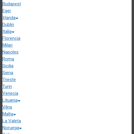
Budapest
Eger
Irlanda
Dublin
Italia
Florencia
Milan
Napoles
Roma
Sicilia
Siena
Trieste
Turin
Venecia
Lituania
Vilna
Malta
La Valeta
Noruega