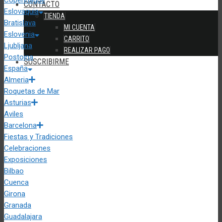
CONTACTO
Eslovaquia
TIENDA
Bratislava
MI CUENTA
Eslovenia
CARRITO
Ljubljana
REALIZAR PAGO
Postojna
SUSCRIBIRME
España
Almeria
Roquetas de Mar
Asturias
Aviles
Barcelona
Fiestas y Tradiciones
Celebraciones
Exposiciones
Bilbao
Cuenca
Girona
Granada
Guadalajara