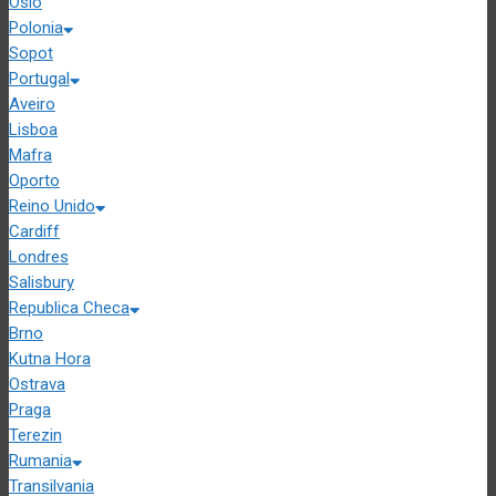
Oslo
Polonia
Sopot
Portugal
Aveiro
Lisboa
Mafra
Oporto
Reino Unido
Cardiff
Londres
Salisbury
Republica Checa
Brno
Kutna Hora
Ostrava
Praga
Terezin
Rumania
Transilvania