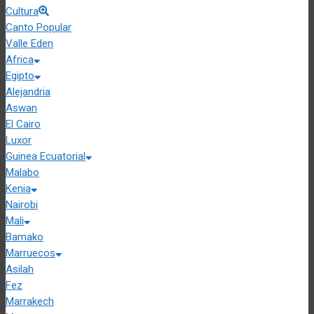
Cultura
Canto Popular
Valle Eden
Africa
Egipto
Alejandria
Aswan
El Cairo
Luxor
Guinea Ecuatorial
Malabo
Kenia
Nairobi
Mali
Bamako
Marruecos
Asilah
Fez
Marrakech