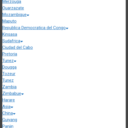
Merzouga
Ouarzazate
Mozambique
Maputo
Republica Democratica del Congo
Kinsasa
Sudafrica
Ciudad del Cabo
Pretoria
Tunez
Dougga
Tozeur
Tunez
Zambia
Zimbabue
Harare
Asia
China
Guiyang
Panjin