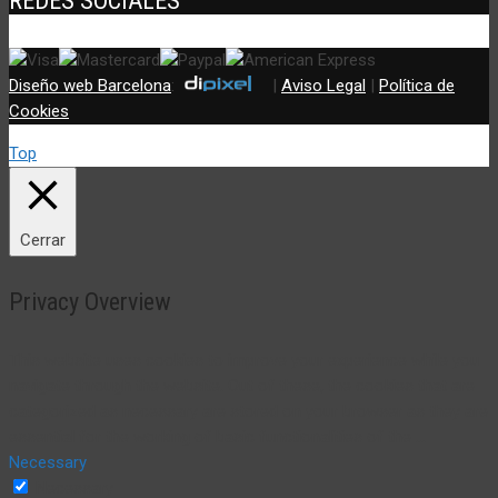
REDES SOCIALES
Diseño web Barcelona
:
|
Aviso Legal
|
Política de
Cookies
Top
Cerrar
Privacy Overview
This website uses cookies to improve your experience while you
navigate through the website. Out of these, the cookies that are
categorized as necessary are stored on your browser as they are
essential for the working of basic functionalities of the
...
Necessary
Necessary