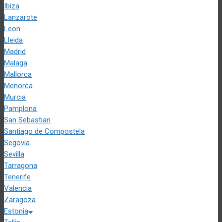
Ibiza
Lanzarote
Leon
Lleida
Madrid
Malaga
Mallorca
Menorca
Murcia
Pamplona
San Sebastian
Santiago de Compostela
Segovia
Sevilla
Tarragona
Tenerife
Valencia
Zaragoza
Estonia