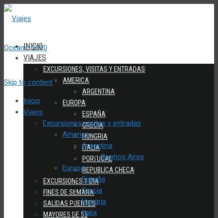
INICIO
VIAJES
EXCURSIONES, VISITAS Y ENTRADAS
AMERICA
Skip to content
ARGENTINA
Inicio
EUROPA
Viajes
ESPAÑA
Excursiones, visitas y entradas
GRECIA
America
HUNGRIA
Argentina
ITALIA
Buenos Aires
PORTUGAL
Europa
REPUBLICA CHECA
España
EXCURSIONES 1 DIA
Grecia
FINES DE SEMANA
Hungria
SALIDAS PUENTES
Italia
MAYORES DE 55