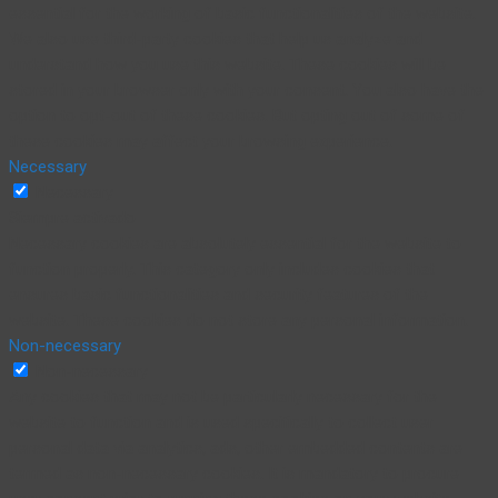
essential for the working of basic functionalities of the website.
We also use third-party cookies that help us analyze and
understand how you use this website. These cookies will be
stored in your browser only with your consent. You also have the
option to opt-out of these cookies. But opting out of some of
these cookies may affect your browsing experience.
Necessary
Necessary
Siempre activado
Necessary cookies are absolutely essential for the website to
function properly. This category only includes cookies that
ensures basic functionalities and security features of the
website. These cookies do not store any personal information.
Non-necessary
Non-necessary
Any cookies that may not be particularly necessary for the
website to function and is used specifically to collect user
personal data via analytics, ads, other embedded contents are
termed as non-necessary cookies. It is mandatory to procure