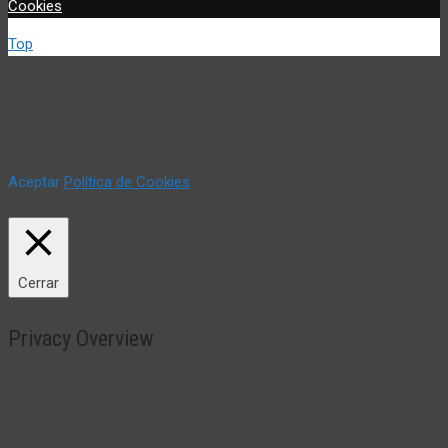
Cookies
Top
Utilizamos cookies propias y de terceros (incluir si fuese del
caso) para mejorar nuestros servicios y mostrar sus
preferencias mediante el análisis de sus hábitos de navegación.
Si continua navegando, consideramos que acepta su uso. Puede
cambiar la configuración u obtener más información aquí:
Aceptar
Política de Cookies
Política de Cookies
Cerrar
Privacy Overview
This website uses cookies to improve your experience while you
navigate through the website. Out of these, the cookies that are
categorized as necessary are stored on your browser as they are