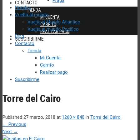
Praga
CONTACTO
Hoteles
TIENDA
Vuelta al mundo
MI CUENTA
Vuelta al Mundo Atlantico
CARRITO
Vuelta al mundo Pacífico
REALIZAR PAGO
Blog
SUSCRIBIRME
Contacto
Tienda
Mi Cuenta
Carrito
Realizar pago
Suscribirme
Torre del Cairo
Published
27 marzo, 2018
at
1260 × 840
in
Torre del Cairo
←
Previous
Next
→