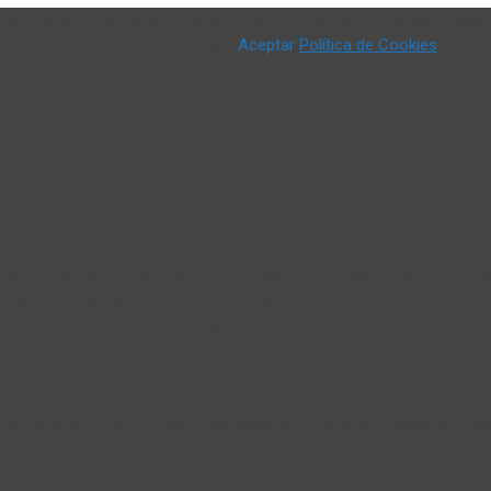
o) para mejorar nuestros servicios y mostrar sus preferencias median
 u obtener más información aquí:
Aceptar
Política de Cookies
vigate through the website. Out of these, the cookies that are cate
We also use third-party cookies that help us analyze and understand 
ut of these cookies. But opting out of some of these cookies may a
ion properly. This category only includes cookies that ensures basic