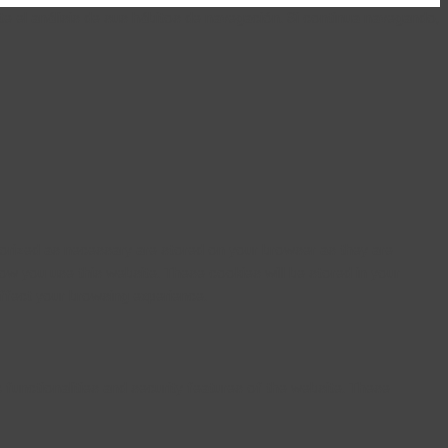
te el análisis de sus hábitos de navegación. Si continua navegando,
gorized as necessary are stored on your browser as they are
how you use this website. These cookies will be stored in your
ffect your browsing experience.
 functionalities and security features of the website. These