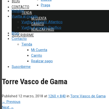
BLOG
Praga
CONTACTO
Hoteles
TIENDA
Vuelta al mundo
MI CUENTA
Vuelta al Mundo Atlantico
CARRITO
Vuelta al mundo Pacífico
REALIZAR PAGO
Blog
SUSCRIBIRME
Contacto
Tienda
Mi Cuenta
Carrito
Realizar pago
Suscribirme
Torre Vasco de Gama
Published
12 marzo, 2018
at
1260 × 840
in
Torre Vasco de Gama
←
Previous
Next
→