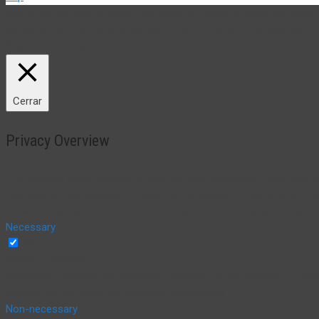
Utilizamos cookies propias y de terceros (incluir si fuese del cas
consideramos que acepta su uso. Puede cambiar la configuración
Política de Cookies
Cerrar
Privacy Overview
This website uses cookies to improve your experience while you na
essential for the working of basic functionalities of the website. 
browser only with your consent. You also have the option to opt-o
Necessary
Necessary
Siempre activado
Necessary cookies are absolutely essential for the website to funct
cookies do not store any personal information.
Non-necessary