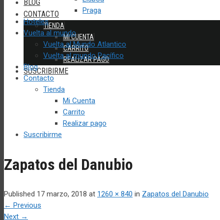
BLOG
Praga
CONTACTO
Hoteles
TIENDA
Vuelta al mundo
MI CUENTA
Vuelta al Mundo Atlantico
CARRITO
Vuelta al mundo Pacífico
REALIZAR PAGO
Blog
SUSCRIBIRME
Contacto
Tienda
Mi Cuenta
Carrito
Realizar pago
Suscribirme
Zapatos del Danubio
Published
17 marzo, 2018
at
1260 × 840
in
Zapatos del Danubio
←
Previous
Next
→