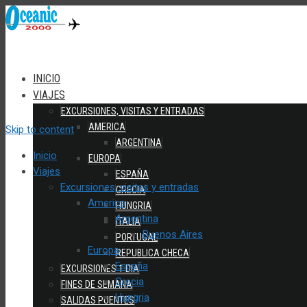
INICIO
VIAJES
EXCURSIONES, VISITAS Y ENTRADAS
AMERICA
Skip to content
ARGENTINA
Inicio
EUROPA
Viajes
ESPAÑA
Excursiones, visitas y entradas
GRECIA
America
HUNGRIA
Argentina
ITALIA
Buenos Aires
PORTUGAL
Europa
REPUBLICA CHECA
España
EXCURSIONES 1 DIA
Grecia
FINES DE SEMANA
Hungria
SALIDAS PUENTES