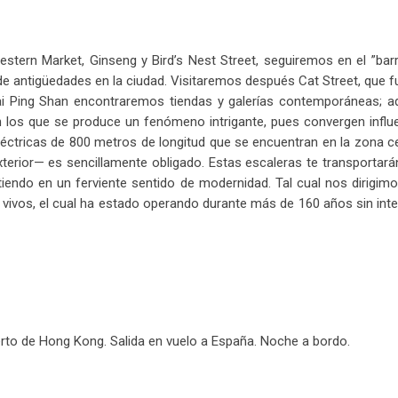
tern Market, Ginseng y Bird’s Nest Street, seguiremos en el ”barri
e antigüedades en la ciudad. Visitaremos después Cat Street, que fu
ai Ping Shan encontraremos tiendas y galerías contemporáneas; aquí
os que se produce un fenómeno intrigante, pues convergen influen
 eléctricas de 800 metros de longitud que se encuentran en la zona c
erior— es sencillamente obligado. Estas escaleras te transportarán 
iendo en un ferviente sentido de modernidad. Tal cual nos dirigim
 vivos, el cual ha estado operando durante más de 160 años sin inter
erto de Hong Kong. Salida en vuelo a España. Noche a bordo.