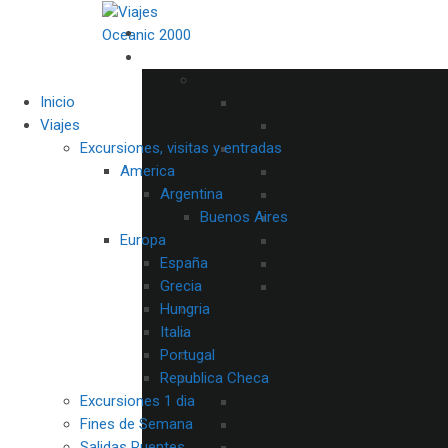
Inicio
Viajes
Excursiones, visitas y entradas
America
Argentina
Buenos Aires
Europa
España
Grecia
Hungria
Italia
Portugal
Republica Checa
Excursiones 1 dia
Fines de Semana
Salidas Puentes