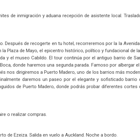
mites de inmigración y aduana recepción de asistente local. Traslado
ido. Después de recogerte en tu hotel, recorreremos por la la Avenid
la Plaza de Mayo, el epicentro histórico, político y fundacional de 
ada y el museo Cabildo. El tour continúa por el antiguo barrio de
oca, donde haremos una segunda parada. Famoso por albergar el e
és nos dirigiremos a Puerto Madero, uno de los barrios más moderno
Finalmente daremos un paseo por el elegante y sofisticado barrio
guidos de Puerto Madero, donde podrás probar diferentes cortes d
aire o realizar compras.
rto de Ezeiza. Salida en vuelo a Auckland. Noche a bordo.