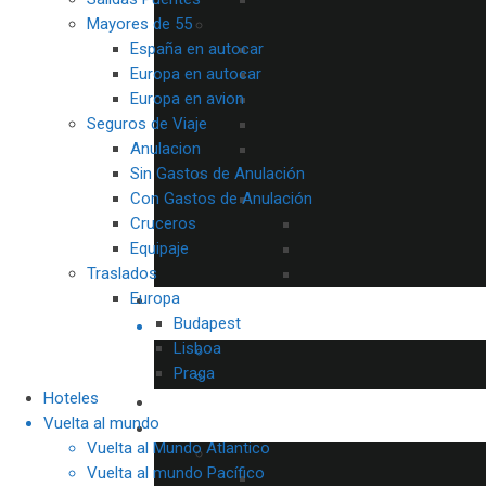
Mayores de 55
España en autocar
Europa en autocar
Europa en avion
Seguros de Viaje
Anulacion
Sin Gastos de Anulación
Con Gastos de Anulación
Cruceros
Equipaje
Traslados
Europa
Budapest
Lisboa
Praga
Hoteles
Vuelta al mundo
Vuelta al Mundo Atlantico
Vuelta al mundo Pacífico