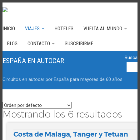
INICIO
VIAJES
HOTELES
VUELTA AL MUNDO
BLOG
CONTACTO
SUSCRIBIRME
Buscar
ESPAÑA EN AUTOCAR
Circuitos en autocar por España para mayores de 60 años
Mostrando los 6 resultados
Costa de Malaga, Tanger y Tetuan