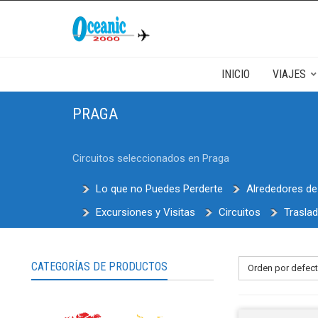
INICIO
VIAJES
Excursiones, visitas y entrad
Europa
PRAGA
España
Circuitos seleccionados en Praga
Almeria
Barcelona
Grecia
Lo que no Puedes Perderte
Alrededores de
Atenas
Excursiones y Visitas
Circuitos
Trasla
Hungria
Budapest
CATEGORÍAS DE PRODUCTOS
Orden por defec
Italia
Florencia
Roma