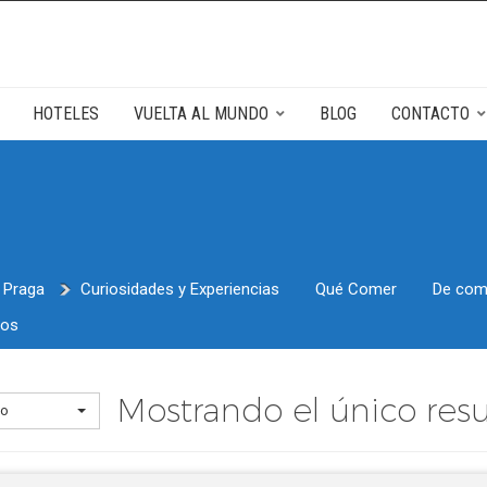
CATEGORÍAS DE PRODUCTOS
HOTELES
VUELTA AL MUNDO
BLOG
CONTACTO
as
Sevilla
 Praga
Curiosidades y Experiencias
Qué Comer
De com
dos
Mostrando el único res
to