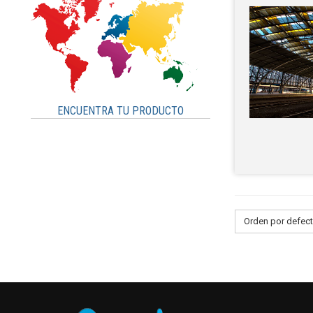
Portugal
Lisboa
Oporto
Republica Checa
Cesky
Brno
ENCUENTRA TU PRODUCTO
America
Argentina
Buenos Aires
Excursiones 1 dia
Circuitos
Orden por defec
Praga
Mayores de 55
España en autocar