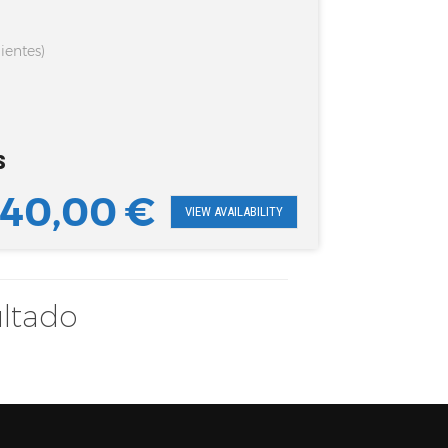
ientes)
s
40,00
€
VIEW AVAILABILITY
ultado