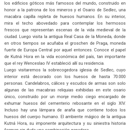
los edificios góticos más famosos del mundo, construido en
honor a la patrona de los mineros y el Osario de Sedlec, una
macabra capilla repleta de huesos humanos. En su interior,
mira el techo abovedado para contemplar los hermosos
frescos que representan escenas de la vida medieval de la
ciudad. Luego visita la antigua Real Casa de la Moneda, donde
en otros tiempos se acuñaba el groschen de Praga, moneda
fuerte de Europa Central por aquel entonces. Conoce el papel
de Kutná Hora en la vida económica del país, tan importante
que el rey Wenceslao IV estableció allí su residencia.
Luego visitaremos la sobrecogedora iglesia de Sedlec, cuyo
interior está decorado con los huesos de hasta 70.000
personas. Candelabros, cálices y escudos de armas son solo
algunas de las macabras reliquias exhibidas en este osario
único, construido por un monje medio ciego encargado de
exhumar huesos del cementerio rebosante en el siglo XIV.
Incluso hay una lámpara de araña que contiene todos los
huesos del cuerpo humano. El ambiente mágico de la antigua
Kutná Hora, su imponente arquitectura y su siniestra historia
forman sin duda una combinación ganadora.