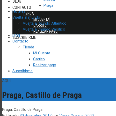
BLOG
Praga
CONTACTO
Hoteles
TIENDA
Vuelta al mundo
MI CUENTA
Vuelta al Mundo Atlantico
CARRITO
Vuelta al mundo Pacífico
REALIZAR PAGO
Blog
SUSCRIBIRME
Contacto
Tienda
Mi Cuenta
Carrito
Realizar pago
Suscribirme
AQUI
Praga, Castillo de Praga
Praga, Castillo de Praga
Publicado
30 diciembre, 2017
por
Viajes Oceanic 2000