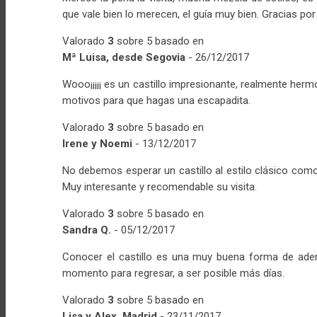
que vale bien lo merecen, el guía muy bien. Gracias po
Valorado
3
sobre 5 basado en
Mª Luisa, desde Segovia
-
26/12/2017
Wooo¡¡¡¡¡ es un castillo impresionante, realmente hermo
motivos para que hagas una escapadita.
Valorado
3
sobre 5 basado en
Irene y Noemi
-
13/12/2017
No debemos esperar un castillo al estilo clásico como
Muy interesante y recomendable su visita.
Valorado
3
sobre 5 basado en
Sandra Q.
-
05/12/2017
Conocer el castillo es una muy buena forma de adent
momento para regresar, a ser posible más días.
Valorado
3
sobre 5 basado en
Lisa y Alex, Madrid
-
23/11/2017