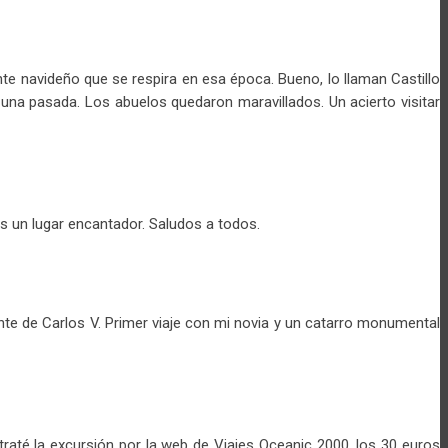
ente navideño que se respira en esa época. Bueno, lo llaman Castillo
 una pasada. Los abuelos quedaron maravillados. Un acierto visitar
es un lugar encantador. Saludos a todos.
 de Carlos V. Primer viaje con mi novia y un catarro monumental
ntraté la excursión por la web de Viajes Oceanic 2000, los 30 euros