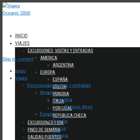
INICIO
VIAJES
EXCURSIONES, VISITAS Y ENTRADAS
AMERICA
Skip to content
ARGENTINA
Inicio
EUROPA
Viajes
ESPAÑA
Excursiones, visitas y entradas
GRECIA
America
HUNGRIA
Argentina
ITALIA
Buenos Aires
PORTUGAL
Europa
REPUBLICA CHECA
España
EXCURSIONES 1 DIA
Grecia
FINES DE SEMANA
Hungria
SALIDAS PUENTES