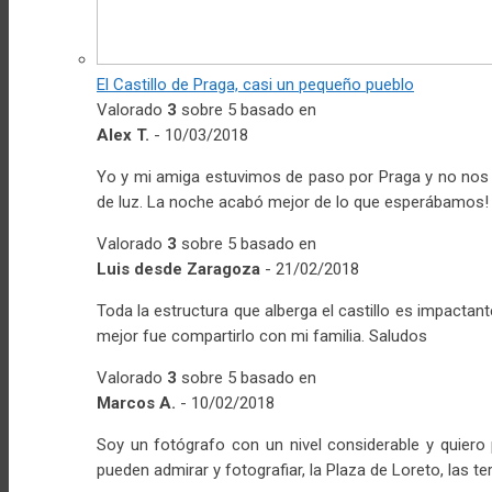
El Castillo de Praga, casi un pequeño pueblo
Valorado
3
sobre 5 basado en
Alex T.
-
10/03/2018
Yo y mi amiga estuvimos de paso por Praga y no nos fa
de luz. La noche acabó mejor de lo que esperábamos!
Valorado
3
sobre 5 basado en
Luis desde Zaragoza
-
21/02/2018
Toda la estructura que alberga el castillo es impactan
mejor fue compartirlo con mi familia. Saludos
Valorado
3
sobre 5 basado en
Marcos A.
-
10/02/2018
Soy un fotógrafo con un nivel considerable y quiero 
pueden admirar y fotografiar, la Plaza de Loreto, las te